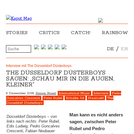
STORIES
CRITICS
CATCH!
RAINBOW
/
DE
EN
Interview mit The Düsseldorf Düsterboys
THE DÜSSELDORF DÜSTERBOYS
SAGEN: „SCHAU MIR IN DIE AUGEN,
KLEINER“
9. Dezember 2019,
Simon Rösel
International Music
Interview
Pedro
Goncalves Crescenti
Peter Rubel
Schalke 04
Staatsakt
The
Düsseldorf Düsterboys
Man kann es nicht anders
Düsseldorf Düsterboys – von
links nach rechts: Peter Rubel,
sagen, zwischen Peter
Edis Ludwig, Pedro Goncalves
Rubel und Pedro
Crescenti, Fabian Neubauer