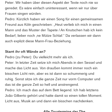
Peter: Wir haben über diesen Aspekt der Texte noch nie so
geredet. Es wäre einfach uninteressant, wenn wir nur über
Frauen singen würden.
Pedro: Kürzlich haben wir einen Song für einen gemeinsamen
Freund aus Köln geschrieben: „Heut verlieb ich mich in einen
Mann und das Muster der Tapete / An Knutschen hab ich kein
Bedarf, lieber noch ‚ne Mütze Schlaf.“ Da verlassen wir dann
auch explizit diese Mann-Frau-Beziehung.
Starrt ihr oft Wände an?
Pedro (zu Peter): Du vielleicht mehr als ich.
Peter: In letzter Zeit setze ich mich Abends in den Sessel und
mache das Licht aus. Von draußen kommt immer noch ein
bisschen Licht rein, aber es ist dann so schummerig und
ruhig. Sonst sitze ich die ganze Zeit nur vorm Computer und
das ist die ganze Zeit so hell und anstrengend.
Pedro: Ich mach das auf dem Bett liegend. Ich hab letztens
João Gilberto gehört und hatte damit so einen tollen Moment.
Licht aus, Musik an und dann ein bisschen nachdenken.
Alle Tourtermine der The