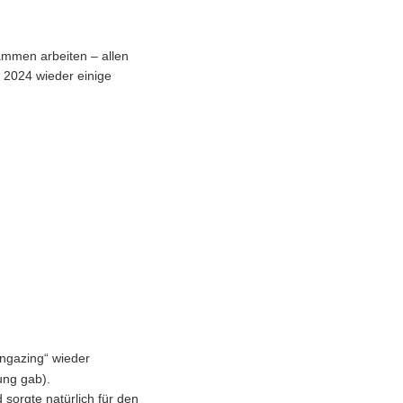
sammen arbeiten – allen
n 2024 wieder einige
ungazing“ wieder
ung gab).
 sorgte natürlich für den