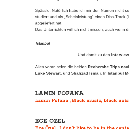
Spässle. Natürlich habe ich mir den Namen nicht s
studiert und als „Scheinleistung“ einen Diss-Track
abgeliefert hat.
Das Unterrichten will ich nicht missen, auch wenn
Istanbul
Und damit zu den
Intervie
Allen voran seien die beiden
Recherche Trips nac
Luke Stewart
, und S
hahzad Ismali
. In
Istanbul M
LAMIN FOFANA
Lamin Fofana „Black music, black noise
ECE ÖZEL
Ece Özel „I don’t like to be in the cente