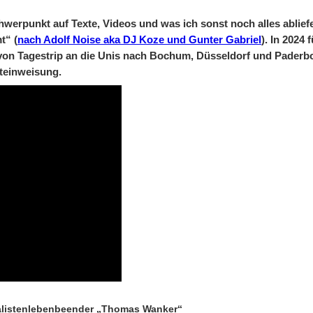
chwerpunkt auf Texte, Videos und was ich sonst noch alles ablief
t“ (
nach Adolf Noise aka DJ Koze und Gunter Gabriel
). In 2024 
on Tagestrip an die Unis nach Bochum, Düsseldorf und Paderbor
steinweisung.
nalistenlebenbeender „Thomas Wanker“