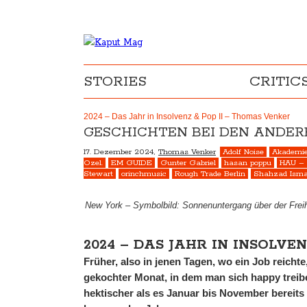
STORIES
CRITIC
2024 – Das Jahr in Insolvenz & Pop II – Thomas Venker
GESCHICHTEN BEI DEN ANDERE
17. Dezember 2024,
Thomas Venker
Adolf Noise
Akademie
Ozel.
EM GUIDE
Gunter Gabriel
hasan poppu
HAU – 
Stewart
orinchmusic
Rough Trade Berlin
Shahzad Isma
New York – Symbolbild: Sonnenuntergang über der Frei
2024 – DAS JAHR IN INSOLVEN
Früher, also in jenen Tagen, wo ein Job reich
gekochter Monat, in dem man sich happy treibe
hektischer als es Januar bis November bereits