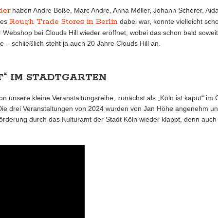
der
haben Andre Boße, Marc Andre, Anna Möller, Johann Scherer, Aid
Rough Trade Stores in Berlin
des
dabei war, konnte vielleicht sc
 Webshop bei Clouds Hill wieder eröffnet, wobei das schon bald soweit 
le – schließlich steht ja auch 20 Jahre Clouds Hill an.
T“ IM STADTGARTEN
n unsere kleine Veranstaltungsreihe, zunächst als „Köln ist kaput“ im G
Die drei Veranstaltungen von 2024 wurden von Jan Höhe angenehm una
 Förderung durch das Kulturamt der Stadt Köln wieder klappt, denn au