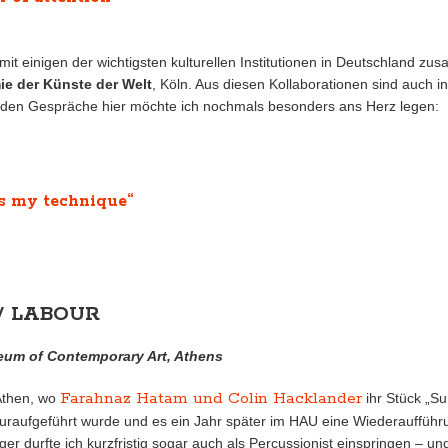
 mit einigen der wichtigsten kulturellen Institutionen in Deutschland zu
e der Künste der Welt
, Köln. Aus diesen Kollaborationen sind auch i
eiden Gespräche hier möchte ich nochmals besonders ans Herz legen:
is my technique“
/ LABOUR
seum of Contemporary Art, Athens
Farahnaz Hatam und Colin Hacklander
 Athen, wo
ihr Stück „S
 uraufgeführt wurde und es ein Jahr später im HAU eine Wiederaufführ
ger durfte ich kurzfristig sogar auch als Percussionist einspringen – und