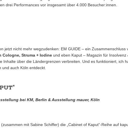
ten drei Performances vor insgesamt über 4.000 Besucher:innen.
schon jetzt nicht mehr wegzudenken: EM GUIDE – ein Zusammenschluss
n Cologne, Struma + Iodine
und eben Kaput – Magazin für Insolvenz &
ie Inhalte über die Ländergrenzen verbreiten. Und es funktioniert, ich ha
n und auch Köln entdeckt.
APUT“
sstellung bei KM, Berlin & Ausstellung mauer, Köln
(zusammen mit Sabine Schiffer) die „Cabinet of Kaput“-Reihe auf kaput