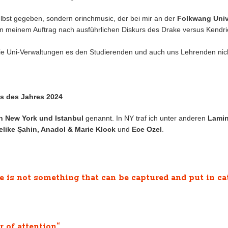
elbst gegeben, sondern orinchmusic, der bei mir an der
Folkwang Univ
 (in meinem Auftrag nach ausführlichen Diskurs des Drake versus Kendr
 die Uni-Verwaltungen es den Studierenden und auch uns Lehrenden nic
ws des Jahres 2024
h New York und Istanbul
genannt. In NY traf ich unter anderen
Lamin
elike Şahin, Anadol & Marie Klock
und
Ece Ozel
.
 is not something that can be captured and put in ca
r of attention“