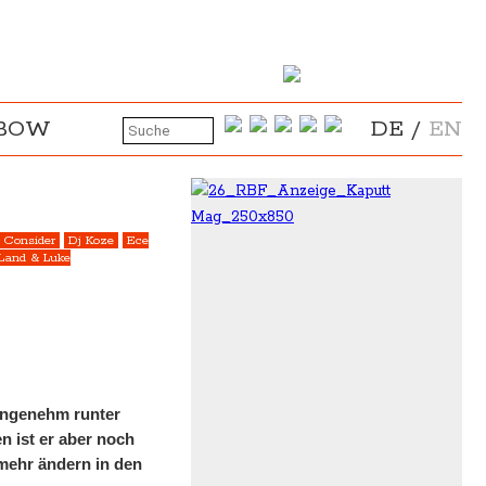
NBOW
DE
/
EN
 Consider
Dj Koze
Ece
Land & Luke
 angenehm runter
n ist er aber noch
 mehr ändern in den