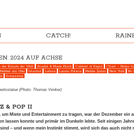
S
CATCH!
RAI
N: 2024 AUF ACHSE
 der Künste der Welt
Anadol & Marie Klock
Cabinet of Kaput
Chart – Notes to
Hebbel am Ufer
Istanbul
Labour
Lamin Fofana
Melike Şahin
New York
No 
li
Sungazing
heitsstatue (Photo: Thomas Venker)
Z & POP II
te, um Miete und Entertainment zu tragen, war der Dezember ein
n lassen konnte und primär im Dunkeln lebte. Seit einigen Jahre
 sind – und wenn mein Instinkt stimmt, wird sich das auch nicht