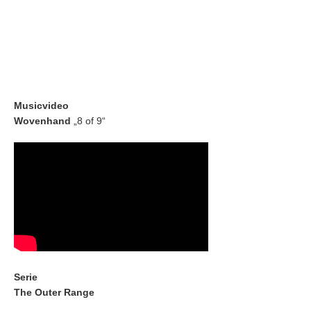
Musicvideo
Wovenhand
„8 of 9“
Serie
The Outer Range