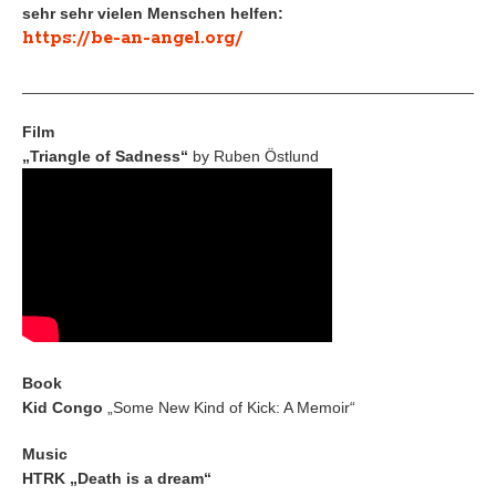
sehr sehr vielen Menschen helfen:
https://be-an-angel.org/
_____________________________________________________
Film
„Triangle of Sadness“
by Ruben Östlund
Book
Kid Congo
„Some New Kind of Kick: A Memoir“
Music
HTRK „Death is a dream“