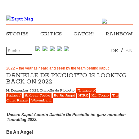
STORIES
CRITICS
CATCH!
RAINBOW
/
DE
EN
2022 – the year as heard and seen by the team behind kaput
DANIELLE DE PICCIOTTO IS LOOKING
BACK ON 2022
14. Dezember 2022,
Danielle de Picciotto
"Triangle of
Sadness"
Andreas Toelke
Be An Angel
HTRK
Kid Congo
The
Outer Range
Wovenhand
Unsere Kaput-Autorin Danielle De Picciotto im ganz normalen
Touralltag 2022.
Be An Angel