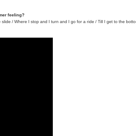
mer feeling?
slide / Where I stop and I turn and I go for a ride / Till I get to the bo