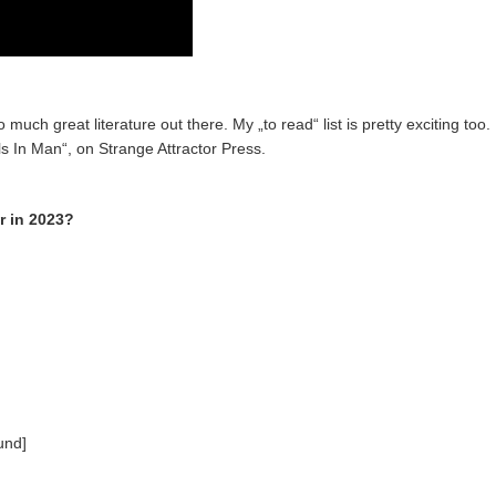
 much great literature out there. My „to read“ list is pretty exciting too. 
ls In Man“, on Strange Attractor Press.
r in 2023?
und]