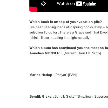
Which book is on top of your vacation pile?
I’ve been reading loads of inspiring books lately – so
selection I’d go for „There’s a Graveyard That Dwel
I think I’ll start reading it tonight actually!
Which album has convinced you the most so fa
Annelies MONSERE
, „Mares“ [Horn Of Plenty]
Marina Herlop
, „Pripyat“ [PAN]
Bendik Giske
, „Bendik Giske“ [Smalltown Superso