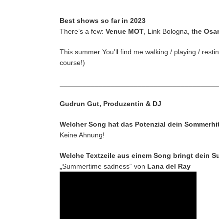
Best shows so far in 2023
There’s a few:
Venue MOT
, Link Bologna, t
he Osar
This summer You’ll find me walking / playing / rest
course!)
________________________________________
Gudrun Gut, Produzentin & DJ
Welcher Song hat das Potenzial dein Sommerhi
Keine Ahnung!
Welche Textzeile aus einem Song bringt dein 
„Summertime sadness“ von
Lana del Ray