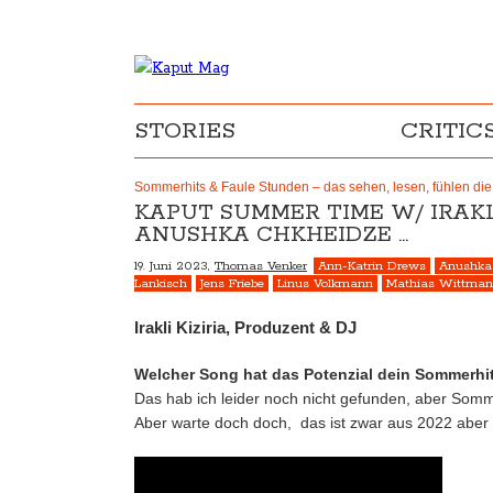
STORIES
CRITIC
Sommerhits & Faule Stunden – das sehen, lesen, fühlen die
KAPUT SUMMER TIME W/ IRAKLI
ANUSHKA CHKHEIDZE …
19. Juni 2023,
Thomas Venker
Ann-Katrin Drews
Anushka
Lankisch
Jens Friebe
Linus Volkmann
Mathias Wittma
Irakli Kiziria, Produzent & DJ
Welcher Song hat das Potenzial dein Sommerhi
Das hab ich leider noch nicht gefunden, aber Som
Aber warte doch doch, das ist zwar aus 2022 aber 