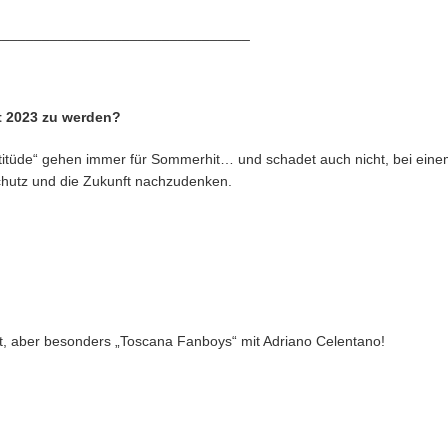
________________________________
t 2023 zu werden?
Attitüde“ gehen immer für Sommerhit… und schadet auch nicht, bei ein
chutz und die Zukunft nachzudenken.
t, aber besonders „Toscana Fanboys“ mit Adriano Celentano!