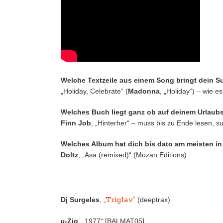
Welche Textzeile aus einem Song bringt dein 
„Holiday, Celebrate“ (
Madonna
, „Holiday“) – wie es
Welches Buch liegt ganz ob auf deinem Urlaub
Finn Job
, „Hinterher“ – muss bis zu Ende lesen, su
Welches Album hat dich bis dato am meisten i
Doltz
, „Asa (remixed)“ (Muzan Editions)
„Triglav“
Dj Surgeles
,
(deeptrax)
µ-Ziq
, „1977“ [BALMAT05]