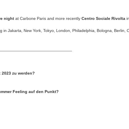
e night
at Carbone Paris and more recently
Centro Sociale Rivolta
i
ing in Jakarta, New York, Tokyo, London, Philadelphia, Bologna, Berlin,
________________________________
t 2023 zu werden?
Summer Feeling auf den Punkt?