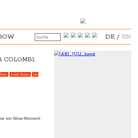
NBOW
DE
/
EN
A COLOMBI,
 Arns
Irakli Kizira
Jan
d war ein Wow-Moment: