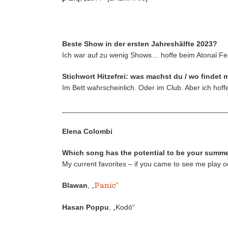
Beste Show in der ersten Jahreshälfte 2023?
Ich war auf zu wenig Shows… hoffe beim Atonal F
Stichwort Hitzefrei: was machst du / wo findet
Im Bett wahrscheinlich. Oder im Club. Aber ich hof
________________________________________
Elena Colombi
Which song has the potential to be your summe
My current favorites – if you came to see me play out
„Panic“
Blawan
,
Hasan Poppu
, „Kodō“