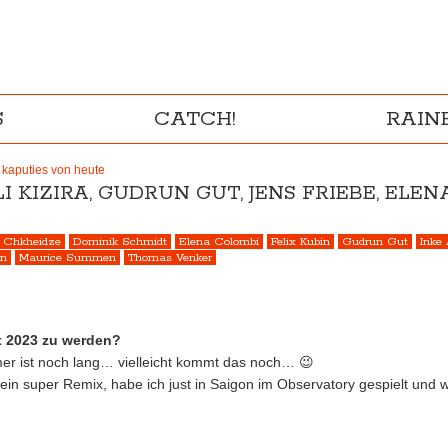
S
CATCH!
RAI
 kaputies von heute
 KIZIRA, GUDRUN GUT, JENS FRIEBE, ELEN
 Chkheidze
Dominik Schmidt
Elena Colombi
Felix Kubin
Gudrun Gut
Inke
nn
Maurice Summen
Thomas Venker
t 2023 zu werden?
mer ist noch lang… vielleicht kommt das noch… 😉
ein super Remix, habe ich just in Saigon im Observatory gespielt un