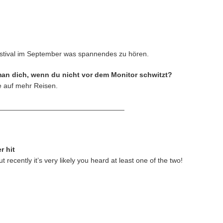
estival im September was spannendes zu hören.
 man dich, wenn du nicht vor dem Monitor schwitzt?
fe auf mehr Reisen.
________________________________
r hit
 recently it’s very likely you heard at least one of the two!