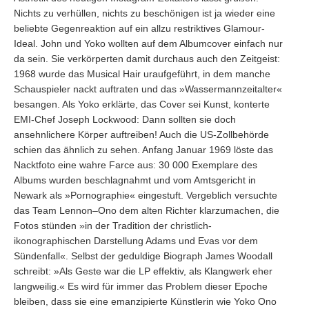
Nichts zu verhüllen, nichts zu beschönigen ist ja wieder eine
beliebte Gegenreaktion auf ein allzu restriktives Glamour-
Ideal. John und Yoko wollten auf dem Albumcover einfach nur
da sein. Sie verkörperten damit durchaus auch den Zeitgeist:
1968 wurde das Musical Hair uraufgeführt, in dem manche
Schauspieler nackt auftraten und das »Wassermannzeitalter«
besangen. Als Yoko erklärte, das Cover sei Kunst, konterte
EMI-Chef Joseph Lockwood: Dann sollten sie doch
ansehnlichere Körper auftreiben! Auch die US-Zollbehörde
schien das ähnlich zu sehen. Anfang Januar 1969 löste das
Nacktfoto eine wahre Farce aus: 30 000 Exemplare des
Albums wurden beschlagnahmt und vom Amtsgericht in
Newark als »Pornographie« eingestuft. Vergeblich versuchte
das Team Lennon–Ono dem alten Richter klarzumachen, die
Fotos stünden »in der Tradition der christlich-
ikonographischen Darstellung Adams und Evas vor dem
Sündenfall«. Selbst der geduldige Biograph James Woodall
schreibt: »Als Geste war die LP effektiv, als Klangwerk eher
langweilig.« Es wird für immer das Problem dieser Epoche
bleiben, dass sie eine emanzipierte Künstlerin wie Yoko Ono