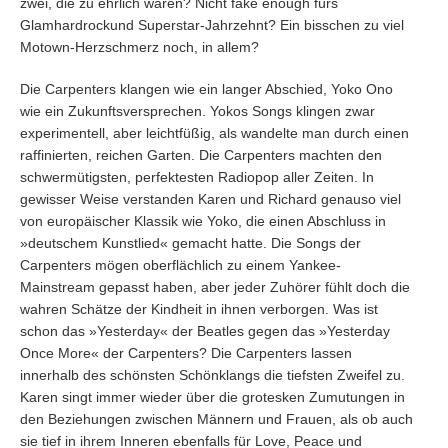
zwei, die zu ehrlich waren? Nicht fake enough fürs
Glamhardrockund Superstar-Jahrzehnt? Ein bisschen zu viel
Motown-Herzschmerz noch, in allem?
Die Carpenters klangen wie ein langer Abschied, Yoko Ono
wie ein Zukunftsversprechen. Yokos Songs klingen zwar
experimentell, aber leichtfüßig, als wandelte man durch einen
raffinierten, reichen Garten. Die Carpenters machten den
schwermütigsten, perfektesten Radiopop aller Zeiten. In
gewisser Weise verstanden Karen und Richard genauso viel
von europäischer Klassik wie Yoko, die einen Abschluss in
»deutschem Kunstlied« gemacht hatte. Die Songs der
Carpenters mögen oberflächlich zu einem Yankee-
Mainstream gepasst haben, aber jeder Zuhörer fühlt doch die
wahren Schätze der Kindheit in ihnen verborgen. Was ist
schon das »Yesterday« der Beatles gegen das »Yesterday
Once More« der Carpenters? Die Carpenters lassen
innerhalb des schönsten Schönklangs die tiefsten Zweifel zu.
Karen singt immer wieder über die grotesken Zumutungen in
den Beziehungen zwischen Männern und Frauen, als ob auch
sie tief in ihrem Inneren ebenfalls für Love, Peace und