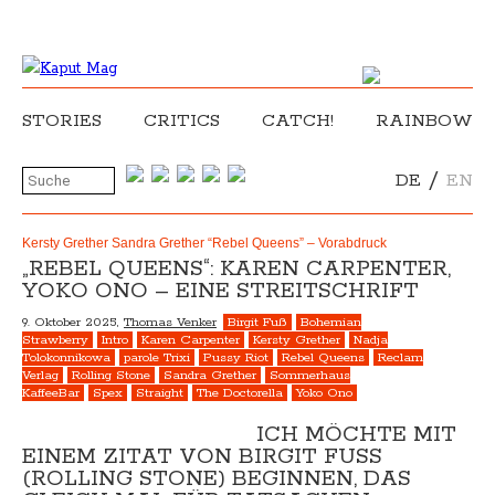
STORIES
CRITICS
CATCH!
RAINBOW
/
DE
EN
Kersty Grether Sandra Grether “Rebel Queens” – Vorabdruck
„REBEL QUEENS“: KAREN CARPENTER,
YOKO ONO – EINE STREITSCHRIFT
9. Oktober 2025,
Thomas Venker
Birgit Fuß
Bohemian
Strawberry
Intro
Karen Carpenter
Kersty Grether
Nadja
Tolokonnikowa
parole Trixi
Pussy Riot
Rebel Queens
Reclam
Verlag
Rolling Stone
Sandra Grether
Sommerhaus
KaffeeBar
Spex
Straight
The Doctorella
Yoko Ono
ICH MÖCHTE MIT
EINEM ZITAT VON BIRGIT FUSS (
ROLLING STONE) BEGINNEN, DAS G