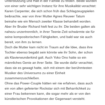
Unterstützung und Halt in der Familie zu finden. Beide wurden
von einer sehr wichtigen Instanz für ihre Musikalität verachtet:
Karen Carpenter, die sich schon früh das Schlagzeugspielen
beibrachte, war von ihrer Mutter Agnes Reuwer Tatum
beinahe wie ein Mensch zweiter Klasse behandelt worden.
Aber ihr Bruder Richard hielt fest zu ihr. Die beiden galten als
nahezu unzertrennlich, in ihrer Teenie-Zeit schwärmte sie für
seine kompositorischen Fähigkeiten, und bald war sie auch
bereit, von ihm zu lernen.
Doch die Mutter kam nicht im Traum auf die Idee, dass ihre
Tochter ebenso begabt sein könnte wie ihr Sohn, der schon
als Klavierwunderkind galt. Auch Yoko Ono hatte so ein
männliches Genie an ihrer Seite. Sie wurde dafür verachtet,
dass sie es gewagt hatte, sich mit einem der berühmtesten
Musiker des Universums zu einer Einheit
zusammenzuschließen.
Ohne das Power-Couple hätten wir nie erfahren, dass auch
ein von allen gefeierter Rockstar sich mit Beharrlichkeit zu
einer Frau bekennen kann, die sogar mehr als er von den
künstlerischen Provokationen der Gegenwart versteht.