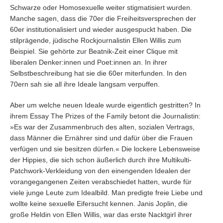
Schwarze oder Homosexuelle weiter stigmatisiert wurden.
Manche sagen, dass die 70er die Freiheitsversprechen der
60er institutionalisiert und wieder ausgespuckt haben. Die
stilprägende, jüdische Rockjournalistin Ellen Willis zum
Beispiel. Sie gehörte zur Beatnik-Zeit einer Clique mit
liberalen Denker:innen und Poet:innen an. In ihrer
Selbstbeschreibung hat sie die 60er miterfunden. In den
70ern sah sie all ihre Ideale langsam verpuffen.
Aber um welche neuen Ideale wurde eigentlich gestritten? In
ihrem Essay The Prizes of the Family betont die Journalistin:
»Es war der Zusammenbruch des alten, sozialen Vertrags,
dass Männer die Ernährer sind und dafür über die Frauen
verfügen und sie besitzen dürfen.« Die lockere Lebensweise
der Hippies, die sich schon äußerlich durch ihre Multikulti-
Patchwork-Verkleidung von den einengenden Idealen der
vorangegangenen Zeiten verabschiedet hatten, wurde für
viele junge Leute zum Idealbild. Man predigte freie Liebe und
wollte keine sexuelle Eifersucht kennen. Janis Joplin, die
große Heldin von Ellen Willis, war das erste Nacktgirl ihrer