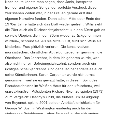
Noch heute könnte man sagen, dass Janis, Interpretin
fremder und eigener Songs, der perfekte Ausdruck dieser
zerrissenen Zeiten war, in der Frauen gerade erst ihre
eigenen Narrative fanden. Denn schon Mitte oder Ende der
1970er Jahre hatte sich das Blatt wieder gedreht. Willis sieht
die 70er auch als Rückschrittsjahrzehnt. »In den 60ern gab es
so viele Utopien, die in den 70ern wieder zurückgenommen
wurden«, schreibt sie. Als sie Mitte 30 ist, fühlt sich Willis als
kinderlose Frau plötzlich verloren. Die konservativen,
moralistischen, christlichen Abtreibungsgegner gewinnen die
Oberhand. Das Jahrzehnt, in dem ich geboren wurde, war
also nicht nur ein Befreiungsjahrzehnt, sondern auch ein
richtiges Scheißjahrzehnt. Und genauso behandelte es auch
seine Künstlerinnen: Karen Carpenter wurde nicht ernst
genommen, weil sie es gewagt hatte, in diesem Spirit des
Pseudoaufbruchs im Weißen Haus für den »falschen«, weil
erzreaktionären Präsidenten Richard Nixon zu spielen (1973).
Zum Vergleich: Destiny’s Child, die frühere R’n’B-Girlgroup
von Beyoncé, spielte 2001 bei den Antrittsfeierlichkeiten für
George W. Bush in Washington eindeutig auch für den
»falschen« Präsidenten – aber Beyoncé durfte sich später