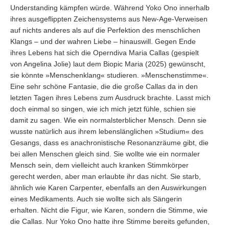
Understanding kämpfen würde. Während Yoko Ono innerhalb
ihres ausgeflippten Zeichensystems aus New-Age-Verweisen
auf nichts anderes als auf die Perfektion des menschlichen
Klangs – und der wahren Liebe – hinauswill. Gegen Ende
ihres Lebens hat sich die Operndiva Maria Callas (gespielt
von Angelina Jolie) laut dem Biopic Maria (2025) gewünscht,
sie könnte »Menschenklang« studieren. »Menschenstimme«.
Eine sehr schöne Fantasie, die die große Callas da in den
letzten Tagen ihres Lebens zum Ausdruck brachte. Lasst mich
doch einmal so singen, wie ich mich jetzt fühle, schien sie
damit zu sagen. Wie ein normalsterblicher Mensch. Denn sie
wusste natürlich aus ihrem lebenslänglichen »Studium« des
Gesangs, dass es anachronistische Resonanzräume gibt, die
bei allen Menschen gleich sind. Sie wollte wie ein normaler
Mensch sein, dem vielleicht auch kranken Stimmkörper
gerecht werden, aber man erlaubte ihr das nicht. Sie starb,
ähnlich wie Karen Carpenter, ebenfalls an den Auswirkungen
eines Medikaments. Auch sie wollte sich als Sängerin
erhalten. Nicht die Figur, wie Karen, sondern die Stimme, wie
die Callas. Nur Yoko Ono hatte ihre Stimme bereits gefunden,