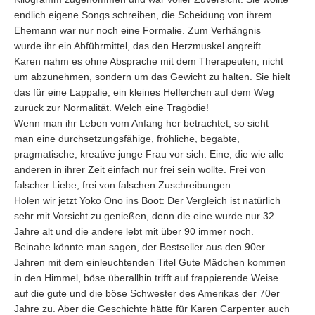
endlich eigene Songs schreiben, die Scheidung von ihrem
Ehemann war nur noch eine Formalie. Zum Verhängnis
wurde ihr ein Abführmittel, das den Herzmuskel angreift.
Karen nahm es ohne Absprache mit dem Therapeuten, nicht
um abzunehmen, sondern um das Gewicht zu halten. Sie hielt
das für eine Lappalie, ein kleines Helferchen auf dem Weg
zurück zur Normalität. Welch eine Tragödie!
Wenn man ihr Leben vom Anfang her betrachtet, so sieht
man eine durchsetzungsfähige, fröhliche, begabte,
pragmatische, kreative junge Frau vor sich. Eine, die wie alle
anderen in ihrer Zeit einfach nur frei sein wollte. Frei von
falscher Liebe, frei von falschen Zuschreibungen.
Holen wir jetzt Yoko Ono ins Boot: Der Vergleich ist natürlich
sehr mit Vorsicht zu genießen, denn die eine wurde nur 32
Jahre alt und die andere lebt mit über 90 immer noch.
Beinahe könnte man sagen, der Bestseller aus den 90er
Jahren mit dem einleuchtenden Titel Gute Mädchen kommen
in den Himmel, böse überallhin trifft auf frappierende Weise
auf die gute und die böse Schwester des Amerikas der 70er
Jahre zu. Aber die Geschichte hätte für Karen Carpenter auch