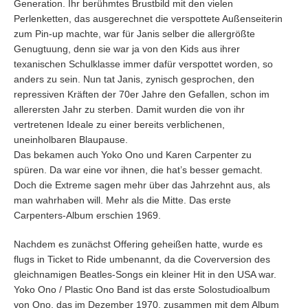
Generation. Ihr berühmtes Brustbild mit den vielen
Perlenketten, das ausgerechnet die verspottete Außenseiterin
zum Pin-up machte, war für Janis selber die allergrößte
Genugtuung, denn sie war ja von den Kids aus ihrer
texanischen Schulklasse immer dafür verspottet worden, so
anders zu sein. Nun tat Janis, zynisch gesprochen, den
repressiven Kräften der 70er Jahre den Gefallen, schon im
allerersten Jahr zu sterben. Damit wurden die von ihr
vertretenen Ideale zu einer bereits verblichenen,
uneinholbaren Blaupause.
Das bekamen auch Yoko Ono und Karen Carpenter zu
spüren. Da war eine vor ihnen, die hat’s besser gemacht.
Doch die Extreme sagen mehr über das Jahrzehnt aus, als
man wahrhaben will. Mehr als die Mitte. Das erste
Carpenters-Album erschien 1969.
Nachdem es zunächst Offering geheißen hatte, wurde es
flugs in Ticket to Ride umbenannt, da die Coverversion des
gleichnamigen Beatles-Songs ein kleiner Hit in den USA war.
Yoko Ono / Plastic Ono Band ist das erste Solostudioalbum
von Ono, das im Dezember 1970, zusammen mit dem Album