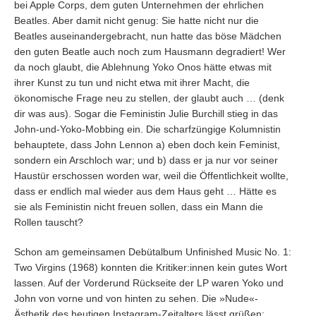
bei Apple Corps, dem guten Unternehmen der ehrlichen
Beatles. Aber damit nicht genug: Sie hatte nicht nur die
Beatles auseinandergebracht, nun hatte das böse Mädchen
den guten Beatle auch noch zum Hausmann degradiert! Wer
da noch glaubt, die Ablehnung Yoko Onos hätte etwas mit
ihrer Kunst zu tun und nicht etwa mit ihrer Macht, die
ökonomische Frage neu zu stellen, der glaubt auch … (denk
dir was aus). Sogar die Feministin Julie Burchill stieg in das
John-und-Yoko-Mobbing ein. Die scharfzüngige Kolumnistin
behauptete, dass John Lennon a) eben doch kein Feminist,
sondern ein Arschloch war; und b) dass er ja nur vor seiner
Haustür erschossen worden war, weil die Öffentlichkeit wollte,
dass er endlich mal wieder aus dem Haus geht … Hätte es
sie als Feministin nicht freuen sollen, dass ein Mann die
Rollen tauscht?
Schon am gemeinsamen Debütalbum Unfinished Music No. 1:
Two Virgins (1968) konnten die Kritiker:innen kein gutes Wort
lassen. Auf der Vorderund Rückseite der LP waren Yoko und
John von vorne und von hinten zu sehen. Die »Nude«-
Ästhetik des heutigen Instagram-Zeitalters lässt grüßen: