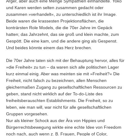
Ärger, aber auch eine Menge Sympathien einhandelte. Yoko
und Karen werden selten zusammen gedacht oder
zusammen »verhandelt«, zu unterschiedlich ist ihr Image.
Beide waren die krassesten Projektionsflächen, die
konträrsten Role Models, die die 70er Jahre im Gepäck
hatten; das Jahrzehnt, das sie groß und klein machte, zum
Gespött. Die eine kam, und die andere ging als Gespenst.
Und beides könnte einem das Herz brechen.
Die 70er Jahre taten sich mit der Behauptung hervor, alles für
»die Freiheit« zu tun – da waren sich alle politischen Lager
kurz einmal einig. Aber was meinten sie mit »Freiheit?« Die
Freiheit, nicht falsch zu bezeichnen, allen Menschen
gleichermaßen Zugang zu gesellschaftlichen Ressourcen zu
geben, stand nicht wirklich auf der To-do-Liste des
freiheitsberauschten Establishments. Die Freiheit, so zu
leben, wie man will, war nicht für alle gesellschaftlichen
Gruppen vorgesehen.
Nur als kleiner Schock aus der Ära von Hippies und
Bürgerrechtsbewegung wirkte eine echte Idee von Freedom
noch nach, auch wenn z. B. Frauen, People of Color,