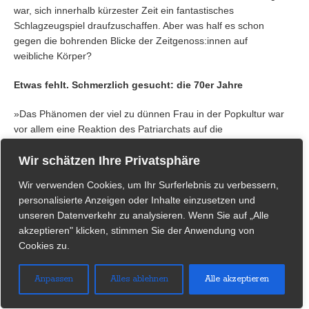
war, sich innerhalb kürzester Zeit ein fantastisches
Schlagzeugspiel draufzuschaffen. Aber was half es schon
gegen die bohrenden Blicke der Zeitgenoss:innen auf
weibliche Körper?
Etwas fehlt. Schmerzlich gesucht: die 70er Jahre
»Das Phänomen der viel zu dünnen Frau in der Popkultur war
vor allem eine Reaktion des Patriarchats auf die
Emanzipation«, bringt Stevie Schmiedel das Dilemma auf den
Punkt. Sie ist Genderforscherin und Gründerin der NGo
Wir schätzen Ihre Privatsphäre
PinkStinks, die in den 10er Jahren und bis heute gegen
Wir verwenden Cookies, um Ihr Surferlebnis zu verbessern,
Sexismus in der Werbung und Schlankheitswahn kämpfte. »In
personalisierte Anzeigen oder Inhalte einzusetzen und
Filmen und Bildern wurden die Frauen immer dünner und
unseren Datenverkehr zu analysieren. Wenn Sie auf „Alle
zarter. Grund dafür ist, dass Frauen in dieser Phase viel mehr
akzeptieren" klicken, stimmen Sie der Anwendung von
Freiheiten erhielten. Sie durften immer häufiger selbst
Cookies zu.
entscheiden, ob sie arbeiten gehen und seit der Einführung
der Pille auch, ob sie ein Kind bekommen oder nicht. Diese
Anpassen
Alles ablehnen
Alle akzeptieren
neue Selbständigkeit hat die patriarchalisch dominierte
Gesellschaft verunsichert. Und sie hat darauf mit einem