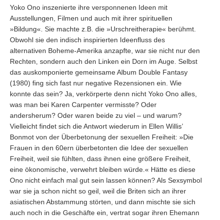
Yoko Ono inszenierte ihre versponnenen Ideen mit
Ausstellungen, Filmen und auch mit ihrer spirituellen
»Bildung«. Sie machte z.B. die »Urschreitherapie« berühmt.
Obwohl sie den indisch inspirierten Ideenfluss des
alternativen Boheme-Amerika anzapfte, war sie nicht nur den
Rechten, sondern auch den Linken ein Dorn im Auge. Selbst
das auskomponierte gemeinsame Album Double Fantasy
(1980) fing sich fast nur negative Rezensionen ein. Wie
konnte das sein? Ja, verkörperte denn nicht Yoko Ono alles,
was man bei Karen Carpenter vermisste? Oder
andersherum? Oder waren beide zu viel – und warum?
Vielleicht findet sich die Antwort wiederum in Ellen Willis’
Bonmot von der Überbetonung der sexuellen Freiheit: »Die
Frauen in den 60ern überbetonten die Idee der sexuellen
Freiheit, weil sie fühlten, dass ihnen eine größere Freiheit,
eine ökonomische, verwehrt bleiben würde.« Hätte es diese
Ono nicht einfach mal gut sein lassen können? Als Sexsymbol
war sie ja schon nicht so geil, weil die Briten sich an ihrer
asiatischen Abstammung störten, und dann mischte sie sich
auch noch in die Geschäfte ein, vertrat sogar ihren Ehemann