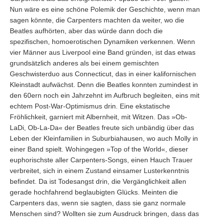
Nun wäre es eine schöne Polemik der Geschichte, wenn man
sagen könnte, die Carpenters machten da weiter, wo die
Beatles aufhörten, aber das würde dann doch die
spezifischen, homoerotischen Dynamiken verkennen. Wenn
vier Männer aus Liverpool eine Band gründen, ist das etwas
grundsätzlich anderes als bei einem gemischten
Geschwisterduo aus Connecticut, das in einer kalifornischen
Kleinstadt aufwächst. Denn die Beatles konnten zumindest in
den 60ern noch ein Jahrzehnt im Aufbruch begleiten, eins mit
echtem Post-War-Optimismus drin. Eine ekstatische
Fröhlichkeit, garniert mit Albernheit, mit Witzen. Das »Ob-
LaDi, Ob-La-Da« der Beatles freute sich unbändig über das
Leben der Kleinfamilien in Suburbiahausen, wo auch Molly in
einer Band spielt. Wohingegen »Top of the World«, dieser
euphorischste aller Carpenters-Songs, einen Hauch Trauer
verbreitet, sich in einem Zustand einsamer Lusterkenntnis
befindet. Da ist Todesangst drin, die Vergänglichkeit allen
gerade hochfahrend beglaubigten Glücks. Meinten die
Carpenters das, wenn sie sagten, dass sie ganz normale
Menschen sind? Wollten sie zum Ausdruck bringen, dass das