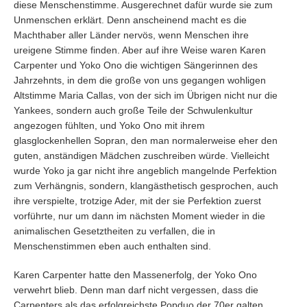
diese Menschenstimme. Ausgerechnet dafür wurde sie zum
Unmenschen erklärt. Denn anscheinend macht es die
Machthaber aller Länder nervös, wenn Menschen ihre
ureigene Stimme finden. Aber auf ihre Weise waren Karen
Carpenter und Yoko Ono die wichtigen Sängerinnen des
Jahrzehnts, in dem die große von uns gegangen wohligen
Altstimme Maria Callas, von der sich im Übrigen nicht nur die
Yankees, sondern auch große Teile der Schwulenkultur
angezogen fühlten, und Yoko Ono mit ihrem
glasglockenhellen Sopran, den man normalerweise eher den
guten, anständigen Mädchen zuschreiben würde. Vielleicht
wurde Yoko ja gar nicht ihre angeblich mangelnde Perfektion
zum Verhängnis, sondern, klangästhetisch gesprochen, auch
ihre verspielte, trotzige Ader, mit der sie Perfektion zuerst
vorführte, nur um dann im nächsten Moment wieder in die
animalischen Gesetztheiten zu verfallen, die in
Menschenstimmen eben auch enthalten sind.
Karen Carpenter hatte den Massenerfolg, der Yoko Ono
verwehrt blieb. Denn man darf nicht vergessen, dass die
Carpenters als das erfolgreichste Popduo der 70er galten.