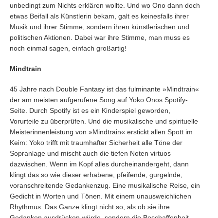
unbedingt zum Nichts erklären wollte. Und wo Ono dann doch
etwas Beifall als Künstlerin bekam, galt es keinesfalls ihrer
Musik und ihrer Stimme, sondern ihren künstlerischen und
politischen Aktionen. Dabei war ihre Stimme, man muss es
noch einmal sagen, einfach großartig!
Mindtrain
45 Jahre nach Double Fantasy ist das fulminante »Mindtrain«
der am meisten aufgerufene Song auf Yoko Onos Spotify-
Seite. Durch Spotify ist es ein Kinderspiel geworden,
Vorurteile zu überprüfen. Und die musikalische und spirituelle
Meisterinnenleistung von »Mindtrain« erstickt allen Spott im
Keim: Yoko trifft mit traumhafter Sicherheit alle Töne der
Sopranlage und mischt auch die tiefen Noten virtuos
dazwischen. Wenn im Kopf alles durcheinandergeht, dann
klingt das so wie dieser erhabene, pfeifende, gurgelnde,
voranschreitende Gedankenzug. Eine musikalische Reise, ein
Gedicht in Worten und Tönen. Mit einem unausweichlichen
Rhythmus. Das Ganze klingt nicht so, als ob sie ihre
Gedanken ausdrücken würde, sondern die Beschaffenheit