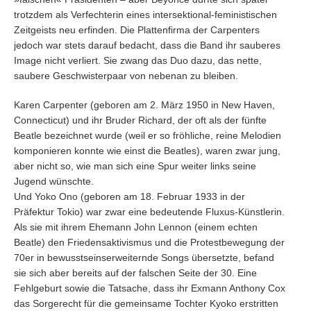
trotzdem als Verfechterin eines intersektional-feministischen
Zeitgeists neu erfinden. Die Plattenfirma der Carpenters
jedoch war stets darauf bedacht, dass die Band ihr sauberes
Image nicht verliert. Sie zwang das Duo dazu, das nette,
saubere Geschwisterpaar von nebenan zu bleiben.
Karen Carpenter (geboren am 2. März 1950 in New Haven,
Connecticut) und ihr Bruder Richard, der oft als der fünfte
Beatle bezeichnet wurde (weil er so fröhliche, reine Melodien
komponieren konnte wie einst die Beatles), waren zwar jung,
aber nicht so, wie man sich eine Spur weiter links seine
Jugend wünschte.
Und Yoko Ono (geboren am 18. Februar 1933 in der
Präfektur Tokio) war zwar eine bedeutende Fluxus-Künstlerin.
Als sie mit ihrem Ehemann John Lennon (einem echten
Beatle) den Friedensaktivismus und die Protestbewegung der
70er in bewusstseinserweiternde Songs übersetzte, befand
sie sich aber bereits auf der falschen Seite der 30. Eine
Fehlgeburt sowie die Tatsache, dass ihr Exmann Anthony Cox
das Sorgerecht für die gemeinsame Tochter Kyoko erstritten