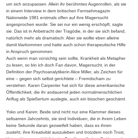
um sich anzupassen. Allein ihr berühmtes Augenrollen, als sie
in einem Interview in dem britischen Fernsehmagazin
Nationwide 1981 erstmals offen auf ihre Magersucht
angesprochen wurde: Sie sei nur ein wenig erschöpft, sagte
sie. Das ist in Anbetracht der Tragödie, in der sie sich befand,
natürlich mehr als dramatisch. Aber sie wollte eben alleine
damit klarkommen und hatte auch schon therapeutische Hilfe
in Anspruch genommen.
Auch wenn man vorsichtig sein sollte, Krankheit als Metapher
zu lesen, so bin ich doch Fan davon, Magersucht, in der
Definition der Psychoanalytikerin Alice Miller, als Zeichen für
eine – gegen sich selbst gerichtete – Fremdscham zu
verstehen. Karen Carpenter hat sich für diese amerikanische
Öffentlichkeit, die ihr andauernd jeden normalmenschlichen
Anflug als Spießertum auslegte, auch ein bisschen geschämt.
Yoko und Karen: Beide sind nicht nur eine Klammer dieses
seltsamen Jahrzehnts, sie sind Individuen, die in ihrem Leben
keine Sekunde daran gezweifelt haben, dass es ihnen
zusteht, ihre Kreativität auszuleben und trotzdem noch Trost,