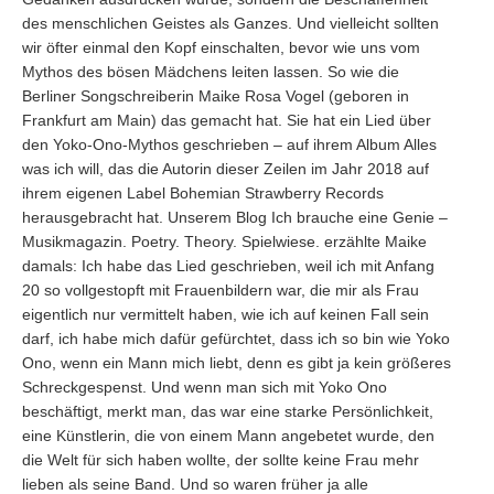
des menschlichen Geistes als Ganzes. Und vielleicht sollten
wir öfter einmal den Kopf einschalten, bevor wie uns vom
Mythos des bösen Mädchens leiten lassen. So wie die
Berliner Songschreiberin Maike Rosa Vogel (geboren in
Frankfurt am Main) das gemacht hat. Sie hat ein Lied über
den Yoko-Ono-Mythos geschrieben – auf ihrem Album Alles
was ich will, das die Autorin dieser Zeilen im Jahr 2018 auf
ihrem eigenen Label Bohemian Strawberry Records
herausgebracht hat. Unserem Blog Ich brauche eine Genie –
Musikmagazin. Poetry. Theory. Spielwiese. erzählte Maike
damals: Ich habe das Lied geschrieben, weil ich mit Anfang
20 so vollgestopft mit Frauenbildern war, die mir als Frau
eigentlich nur vermittelt haben, wie ich auf keinen Fall sein
darf, ich habe mich dafür gefürchtet, dass ich so bin wie Yoko
Ono, wenn ein Mann mich liebt, denn es gibt ja kein größeres
Schreckgespenst. Und wenn man sich mit Yoko Ono
beschäftigt, merkt man, das war eine starke Persönlichkeit,
eine Künstlerin, die von einem Mann angebetet wurde, den
die Welt für sich haben wollte, der sollte keine Frau mehr
lieben als seine Band. Und so waren früher ja alle