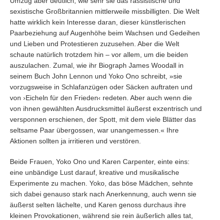
Umzug aber deutlich, wie sehr sie das rassistische und
sexistische Großbritannien mittlerweile missbilligten. Die Welt
hatte wirklich kein Interesse daran, dieser künstlerischen
Paarbeziehung auf Augenhöhe beim Wachsen und Gedeihen
und Lieben und Protestieren zuzusehen. Aber die Welt
schaute natürlich trotzdem hin – vor allem, um die beiden
auszulachen. Zumal, wie ihr Biograph James Woodall in
seinem Buch John Lennon und Yoko Ono schreibt, »sie
vorzugsweise in Schlafanzügen oder Säcken auftraten und
von ›Eicheln für den Frieden‹ redeten. Aber auch wenn die
von ihnen gewählten Ausdrucksmittel äußerst exzentrisch und
versponnen erschienen, der Spott, mit dem viele Blätter das
seltsame Paar übergossen, war unangemessen.« Ihre
Aktionen sollten ja irritieren und verstören.
Beide Frauen, Yoko Ono und Karen Carpenter, einte eins:
eine unbändige Lust darauf, kreative und musikalische
Experimente zu machen. Yoko, das böse Mädchen, sehnte
sich dabei genauso stark nach Anerkennung, auch wenn sie
äußerst selten lächelte, und Karen genoss durchaus ihre
kleinen Provokationen, während sie rein äußerlich alles tat,