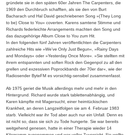
gründete sie in den späten 60er Jahren The Carpenters, die
1969 den Durchbruch schafften, als sie den von Burt
Bacharach und Hal David geschriebenen Song »(They Long
to be) Close to You« coverten. Karens samtene Stimme und
Richards federleichte Arrangements machten den Song und
das dazugehörige Album Close to You zum Hit.
In den folgenden fünf Jahren veröffentlichten die Carpenters
zahlreiche Hits wie »We’ve Only Just Begun«, »Rainy Days
and Mondays« oder »Yesterday Once More«. »Sie stellten mit
ihrem entspannten und soften Rock den Gegenpol zu all den
grellen und exzessiven Poprockbands der 70er dar«, wie der
Radiosender ByteFM es vorsichtig-sensibel zusammenfasst.
Ab 1975 geriet die Musik allerdings mehr und mehr in den
Hintergrund. Richard wurde stark tablettenabhängig, und
Karen kämpfte mit Magersucht, einer heimtückischen
Krankheit, an deren Langzeitfolgen sie am 4. Februar 1983
starb. Vielleicht war ihr Tod aber auch nur ein Unfall. Denn es
ist nicht so, dass sie sich zu Tode hungerte. Sie war bereits
weitgehend genesen, hatte in einer Therapie wieder 14
Kilogramm zugenommen und war voller Zuversicht. Sie wollte