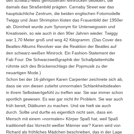
den schwarz-weiß gemusterten Miniröcken bebildert, die
damals das Straßenbild prägten. Carnaby Street war das
hauptsächliche Zentrum, die beiden englischen Fotomodelle
Twiggy und Jean Shrimpton lösten das Frauenbild der 1950er
ab. Dünnheit wurde zum Synonym für Unterwegssein und
Kreativsein, so wie auch in den 90er Jahren wieder. Twiggy
war 1,70 Meter groß und wog 42 Kilogramm. (Das Cover des
Beatles-Albums Revolver war die Reaktion der Beatles auf
den schwarz-weißen Minirock. Ein Fashion-Statement der
Fab Four. Die Schwarzweißgraphik der Schallplattenhülle
rühmte sich des Brückenschlags der Popmusik zu der
neuartigen Mode.)
Schon bei der 16-jährigen Karen Carpenter zeichnete sich ab,
dass sie von diesen zutiefst unnormalen Schlankheitsidealen
in ihrem Selbstwertgefühl zu treffen war. Sie war immer schon
sportlich gewesen. Es war gar nicht ihr Problem. Sie war auch
früh bereit, Diätkuren zu machen. Und sie hielt sie auch
durch. Sollte und durfte es eigentlich nicht sein, dass ein
Mensch mit einem »normalen« Körper Spaß hat, weil Spaß
traditionell das Vorrecht weißer Männer war? Karen wird von
Richard als fröhliches Mädchen beschrieben, das in der Lage