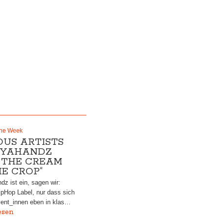
the Week
OUS ARTISTS
PYAHANDZ
: THE CREAM
HE CROP“
z ist ein, sagen wir:
pHop Label, nur dass sich
zent_innen eben in klas…
esen