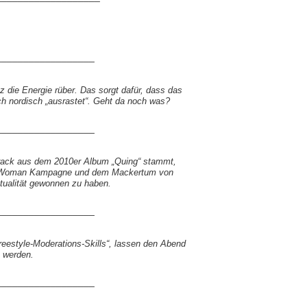
__________________
z die Energie rüber. Das sorgt dafür, dass das
sch nordisch „ausrastet“. Geht da noch was?
__________________
Track aus dem 2010er Album „Quing“ stammt,
hateWoman Kampagne und dem Mackertum von
tualität gewonnen zu haben.
__________________
reestyle-Moderations-Skills“, lassen den Abend
 werden.
__________________