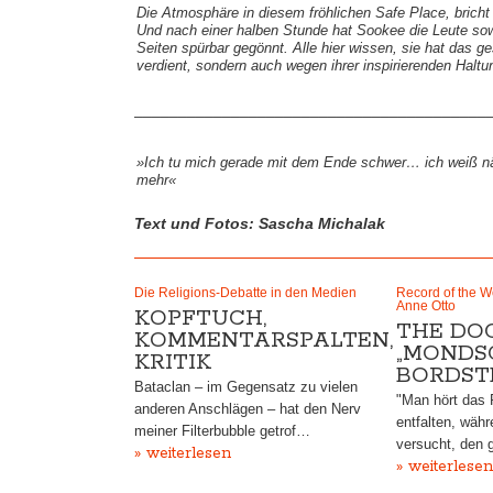
Die Atmosphäre in diesem fröhlichen Safe Place, bricht
Und nach einer halben Stunde hat Sookee die Leute sowe
Seiten spürbar gegönnt. Alle hier wissen, sie hat das g
verdient, sondern auch wegen ihrer inspirierenden Haltu
________________________________________
»Ich tu mich gerade mit dem Ende schwer… ich weiß nä
mehr«
Text und Fotos: Sascha Michalak
Die Religions-Debatte in den Medien
Record of the 
Anne Otto
KOPFTUCH,
THE DO
KOMMENTARSPALTEN,
„MONDS
KRITIK
BORDST
Bataclan – im Gegensatz zu vielen
"Man hört das 
anderen Anschlägen – hat den Nerv
entfalten, währ
meiner Filterbubble getrof…
versucht, den
» weiterlesen
» weiterlesen