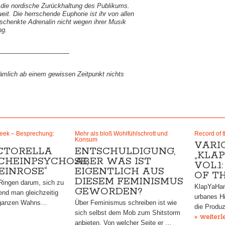
 die nordische Zurückhaltung des Publikums.
it. Die herrschende Euphorie ist ihr von allen
eschenkte Adrenalin nicht wegen ihrer Musik
ng.
__________________
mlich ab einem gewissen Zeitpunkt nichts
Week – Besprechung:
Mehr als bloß Wohlfühlschrott und
Record of 
Konsum
VARI
CTORELLA
ENTSCHULDIGUNG,
„KLA
CHEINPSYCHOSE,
ABER WAS IST
VOL.1
EINROSE“
EIGENTLICH AUS
OF T
DIESEM FEMINISMUS
Ringen darum, sich zu
KlapYaHand
GEWORDEN?
end man gleichzeitig
urbanes Hi
 ganzen Wahns…
Über Feminismus schreiben ist wie
die Produ
sich selbst dem Mob zum Shitstorm
» weiterl
anbieten. Von welcher Seite er …