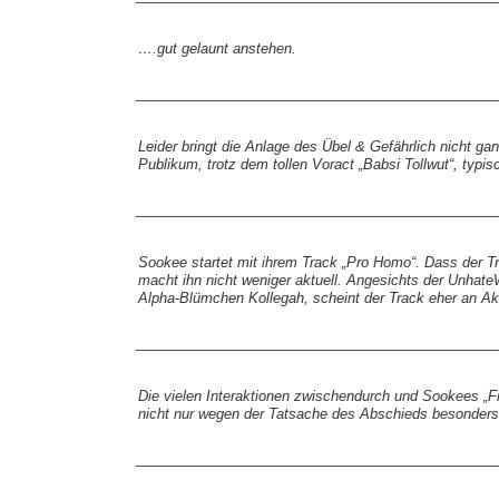
….gut gelaunt anstehen.
________________________________________
Leider bringt die Anlage des Übel & Gefährlich nicht gan
Publikum, trotz dem tollen Voract „Babsi Tollwut“, typi
________________________________________
Sookee startet mit ihrem Track „Pro Homo“. Dass der 
macht ihn nicht weniger aktuell. Angesichts der Un
Alpha-Blümchen Kollegah, scheint der Track eher an Ak
________________________________________
Die vielen Interaktionen zwischendurch und Sookees „F
nicht nur wegen der Tatsache des Abschieds besonders
________________________________________