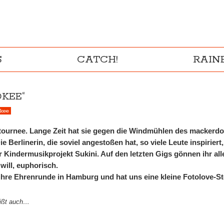
S
CATCH!
RAI
OKEE“
kee
tournee. Lange Zeit hat sie gegen die Windmühlen des mackerd
e Berlinerin, die soviel angestoßen hat, so viele Leute inspiriert,
hr Kindermusikprojekt Sukini. Auf den letzten Gigs gönnen ihr all
 will, euphorisch.
hre Ehrenrunde in Hamburg und hat uns eine kleine Fotolove-St
eißt auch…
___________________