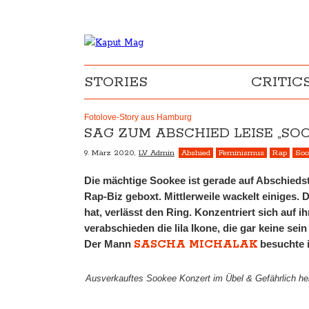
STORIES
CRITIC
Fotolove-Story aus Hamburg
SAG ZUM ABSCHIED LEISE „SO
9. März 2020,
LV Admin
Abshied
Feminismus
Rap
Soo
Die mächtige Sookee ist gerade auf Abschieds
Rap-Biz geboxt. Mittlerweile wackelt einiges. Di
hat, verlässt den Ring. Konzentriert sich auf i
verabschieden die lila Ikone, die gar keine sein
SASCHA MICHALAK
Der Mann
besuchte i
Ausverkauftes Sookee Konzert im Übel & Gefährlich h
________________________________________