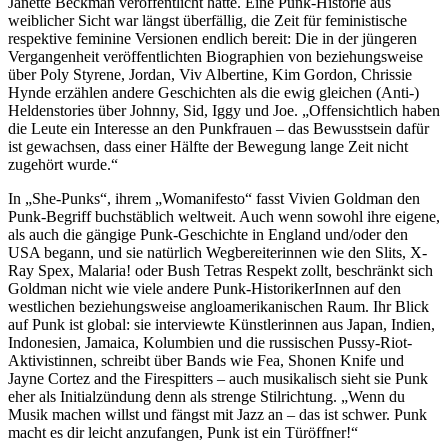
Janette Beckman veröffentlicht hatte. Eine Punk-Historie aus
weiblicher Sicht war längst überfällig, die Zeit für feministische
respektive feminine Versionen endlich bereit: Die in der jüngeren
Vergangenheit veröffentlichten Biographien von beziehungsweise
über Poly Styrene, Jordan, Viv Albertine, Kim Gordon, Chrissie
Hynde erzählen andere Geschichten als die ewig gleichen (Anti-)
Heldenstories über Johnny, Sid, Iggy und Joe. „Offensichtlich haben
die Leute ein Interesse an den Punkfrauen – das Bewusstsein dafür
ist gewachsen, dass einer Hälfte der Bewegung lange Zeit nicht
zugehört wurde.“
In „She-Punks“, ihrem „Womanifesto“ fasst Vivien Goldman den
Punk-Begriff buchstäblich weltweit. Auch wenn sowohl ihre eigene,
als auch die gängige Punk-Geschichte in England und/oder den
USA begann, und sie natürlich Wegbereiterinnen wie den Slits, X-
Ray Spex, Malaria! oder Bush Tetras Respekt zollt, beschränkt sich
Goldman nicht wie viele andere Punk-HistorikerInnen auf den
westlichen beziehungsweise angloamerikanischen Raum. Ihr Blick
auf Punk ist global: sie interviewte Künstlerinnen aus Japan, Indien,
Indonesien, Jamaica, Kolumbien und die russischen Pussy-Riot-
Aktivistinnen, schreibt über Bands wie Fea, Shonen Knife und
Jayne Cortez and the Firespitters – auch musikalisch sieht sie Punk
eher als Initialzündung denn als strenge Stilrichtung. „Wenn du
Musik machen willst und fängst mit Jazz an – das ist schwer. Punk
macht es dir leicht anzufangen, Punk ist ein Türöffner!“