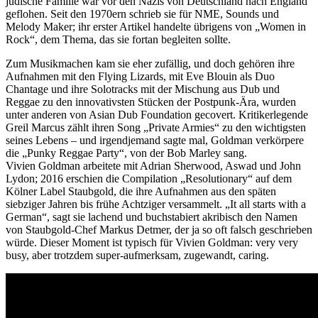
jüdische Familie war vor den Nazis von Deutschland nach England
geflohen. Seit den 1970ern schrieb sie für NME, Sounds und
Melody Maker; ihr erster Artikel handelte übrigens von „Women in
Rock“, dem Thema, das sie fortan begleiten sollte.
Zum Musikmachen kam sie eher zufällig, und doch gehören ihre
Aufnahmen mit den Flying Lizards, mit Eve Blouin als Duo
Chantage und ihre Solotracks mit der Mischung aus Dub und
Reggae zu den innovativsten Stücken der Postpunk-Ära, wurden
unter anderen von Asian Dub Foundation gecovert. Kritikerlegende
Greil Marcus zählt ihren Song „Private Armies“ zu den wichtigsten
seines Lebens – und irgendjemand sagte mal, Goldman verkörpere
die „Punky Reggae Party“, von der Bob Marley sang.
Vivien Goldman arbeitete mit Adrian Sherwood, Aswad und John
Lydon; 2016 erschien die Compilation „Resolutionary“ auf dem
Kölner Label Staubgold, die ihre Aufnahmen aus den späten
siebziger Jahren bis frühe Achtziger versammelt. „It all starts with a
German“, sagt sie lachend und buchstabiert akribisch den Namen
von Staubgold-Chef Markus Detmer, der ja so oft falsch geschrieben
würde. Dieser Moment ist typisch für Vivien Goldman: very very
busy, aber trotzdem super-aufmerksam, zugewandt, caring.