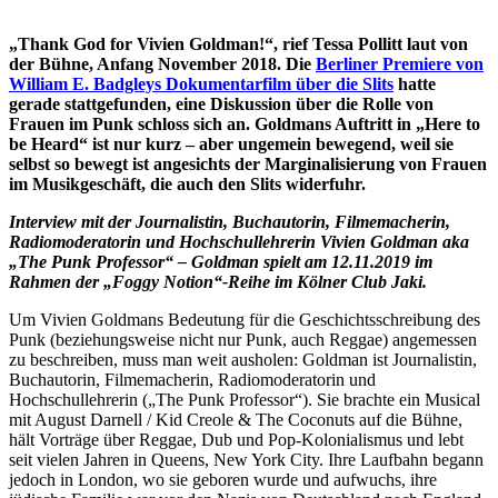
„Thank God for Vivien Goldman!“,
rief Tessa Pollitt laut von
der Bühne, Anfang November 2018. Die
Berliner Premiere von
William E. Badgleys Dokumentarfilm über die Slits
hatte
gerade stattgefunden, eine Diskussion über die Rolle von
Frauen im Punk schloss sich an. Goldmans Auftritt in „Here to
be Heard“ ist nur kurz – aber ungemein bewegend, weil sie
selbst so bewegt ist angesichts der Marginalisierung von Frauen
im Musikgeschäft, die auch den Slits widerfuhr.
Interview mit der Journalistin, Buchautorin, Filmemacherin,
Radiomoderatorin und Hochschullehrerin Vivien Goldman aka
„The Punk Professor“ – Goldman spielt am 12.11.2019 im
Rahmen der „Foggy Notion“-Reihe im Kölner Club Jaki.
Um Vivien Goldmans Bedeutung für die Geschichtsschreibung des
Punk (beziehungsweise nicht nur Punk, auch Reggae) angemessen
zu beschreiben, muss man weit ausholen: Goldman ist Journalistin,
Buchautorin, Filmemacherin, Radiomoderatorin und
Hochschullehrerin („The Punk Professor“). Sie brachte ein Musical
mit August Darnell / Kid Creole & The Coconuts auf die Bühne,
hält Vorträge über Reggae, Dub und Pop-Kolonialismus und lebt
seit vielen Jahren in Queens, New York City. Ihre Laufbahn begann
jedoch in London, wo sie geboren wurde und aufwuchs, ihre