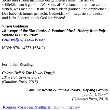
Sicht- und Hörbarmachung der „anderen Hälfte“, zu der sie
schließlich auch gehört. „Weißt du, als Freelancer muss man zu dem
stehen, was man tut. An die eigenen Ideen glauben und dranbleiben.
Das habe ich immer gemacht. Gottseidank!“ – sagt sie auf deutsch
und lacht. Indeed, thank God for Vivien!
Vivien Goldman
„Revenge of the She-Punks. A Feminist Music History from Poly
Styrene to Pussy Riot“
(
University of Texas Press)
ISBN: 978-1-4773-1654-2)
For further Reading:
Celeste Bell & Zoe Howe, Dayglo
„The Poly Styrene Story“
(Omnibus Press, 2018)
Cathi Unsworth & Pamela Rooke, Defying Gravity
„Jordan’s Story“
(Omnibus Press, 2019)
Kornelia Vossebein, Stadtgarten Köln – Interview