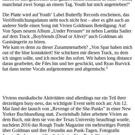
manchmal zwei Songs an einem Tag. Youth hat mich angetrieben!“
Die Platte wird auf Youth‘ Label Butterfly Records erscheinen, das
Veröffentlichungsdatum steht noch nicht fest – aber es gibt auch an
anderer Stelle einen Song mit Vivien Goldmans Beteiligung: Auf
Von Spars neuem Album „Under Pressure“ ist neben Laetitia Sadier
auf dem Track „Boyfriends (Dead or Alive)“ auch Goldman als
Gastsängerin zu hören.
Wie kam es denn zu dieser Zusammenarbeit? „Von Spar haben mich
out of the blue kontaktiert! Sie schickten mir diesen Track, zu dem
ich singen sollte, und ich mochte ihn sofort. Wir haben long distance
daran gearbeitet, die Files hin und her geschickt, und Ryan Burvick
hat dann meine Vocals aufgenommen und abgemischt.“
Viviens musikalische Aktivitäten sind allerdings nur ein Teil ihrer
derzeitigen busy-ness, das wichtigste Event steht noch an: Am 12.
Mai fand der launch von „Revenge of the She-Punks” in einer New
Yorker Buchhandlung statt. Zweieinhalb Jahre arbeitete Vivien an
dem Buch, mit dem sie von der Texas University beauftragt wurde,
nachdem 2016 das Rough Trade Magazine ein mehrseitiges Porträt
über Goldman und ihre Freundin aus Punk-Tagen, Fotografin