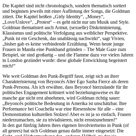
Die Kapitel sind nicht chronologisch, sondern thematisch sortiert
und beginnen jeweils mit einer Auflistung der Songs, die Goldman
zitiert. Die Kapitel heißen „Girly Identity“, „Money“,
„Love/Unlove“, „Protest“ – es geht nicht nur um Musik und Style.
Goldman thematisiert auch Armut, (sexuelle) Diskriminierung,
Klassismus und politische Verfolgung aus weiblicher Perspektive.
„Punk ist ein Geschenk, das unablässig nachwirkt“, sagt Vivien,
„bisher gab es keine verbindende Erzählung. Wenn heute junge
Frauen in Manila eine Punkband gründen – The Male Gaze zum
Beispiel, sie sind großartig – und die Flamme dazu vor vielen Jahren
in London gezündet wurde: diese globale Entwicklung begeistert
mich!“
Wie weit Goldman den Punk-Begriff fasst, zeigt sich an ihrer
Charakterisierung von Beyoncés Alter Ego Sasha Fierce als deren
Punk-Persona. Als ich erwähne, dass Beyoncé hierzulande für ihr
politisches Engagement kritisiert wird beziehungsweise es ihr
manche gar nicht erst abnehmen, wird Goldman richtig sauer:
„Beyoncés politische Bedeutung in Amerika ist unschätzbar. Ihre
Performance bei Coachella war eine Riesenshow für alle – eine
Demonstration kulturellen Stolzes! Aber es ist ja so einfach, Frauen
niederzumachen, sie zu trivialisieren, nicht ernstzunehmen!“
In den gut fünfzig Jahren ihres eigenen Involviertseins in Punk (of
all genres) hat sich Goldman genau dafür immer eingesetzt: Die