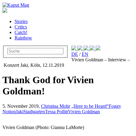
Stories
Critics
Catch!
Rainbow
DE
/
EN
Vivien Goldman – Interview –
Konzert Jaki, Köln, 12.11.2019
Thank God for Vivien
Goldman!
5. November 2019,
Christina Mohr
„Here to be Heard“
Foggy
Notion
Jaki
Stadtgarten
Tessa Pollitt
Vivien Goldman
Vivien Goldman (Photo: Gianna LaMorte)