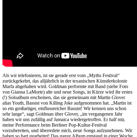
Als wir telefonieren, ist sie gerade erst vom „Myths Festival“
zurückgekehrt, das alljährlich in der texanischen Künstlerkolonie
Marfa abgehalten wird. Goldman performte mit Band (siehe Foto
von Gianna LaMorte) alte und neue Songs, in Kürze wird ihr erstes
(!) Soloalbum erscheinen, das sie gemeinsam mit Martin Glover
alias Youth, Bassist von Killing Joke aufgenommen hat. „Martin ist
so ein großartiger, einflussreicher Bassist! Wir kennen uns schon
sehr lange“, sagt Goldman über Glover, „im vergangenen Jahr
haben wir uns zufällig auf Jamaica wiedergetroffen. Er half mir,
meine Performance beim Berliner Pop-Kultur-Festival
vorzubereiten, und überredete mich, neue Songs aufzunehmen. Wir
haben so hart gearbeitet! Das ganze Album entstand in einer Woche,