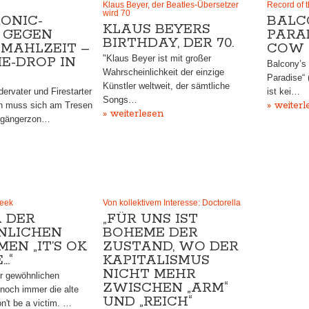
Klaus Beyer, der Beatles-Übersetzer
Record of 
wird 70
ONIC-
BALC
KLAUS BEYERS
 GEGEN
PARA
BIRTHDAY, DER 70.
MAHLZEIT –
COW 
"Klaus Beyer ist mit großer
E-DROP IN
Balcony’s 
Wahrscheinlichkeit der einzige
Paradise“ 
Künstler weltweit, der sämtliche
ervater und Firestarter
ist kei…
Songs…
» weiterl
n muss sich am Tresen
» weiterlesen
ußgängerzon…
Week
Von kollektivem Interesse: Doctorella
A DER
„FÜR UNS IST
NLICHEN
BOHEME DER
EN „IT’S OK
ZUSTAND, WO DER
…“
KAPITALISMUS
NICHT MEHR
er gewöhnlichen
ZWISCHEN „ARM“
 noch immer die alte
UND „REICH“
n't be a victim. …