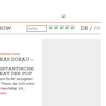
NBOW
DE
/
EN
– Andreas Dorau
EAS DORAU –
ESTANTISCHE
EAT DES POP
mst Du Mit“ einzugehen:
in Thema, das mich schon
n beschäftigt. Ich…
esen