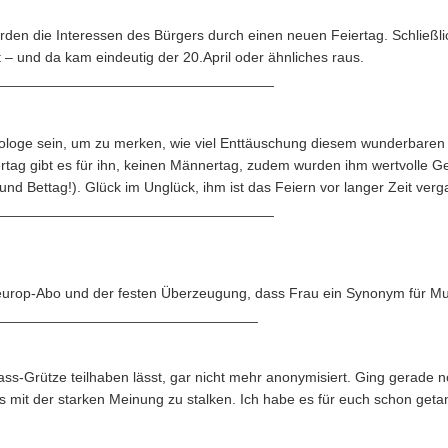
den die Interessen des Bürgers durch einen neuen Feiertag. Schließli
– und da kam eindeutig der 20.April oder ähnliches raus.
___________________________________
chologe sein, um zu merken, wie viel Enttäuschung diesem wunderbaren
ertag gibt es für ihn, keinen Männertag, zudem wurden ihm wertvolle 
nd Bettag!). Glück im Unglück, ihm ist das Feiern vor langer Zeit ver
___________________________________
 Fleurop-Abo und der festen Überzeugung, dass Frau ein Synonym für Mut
_________________________________
ss-Grütze teilhaben lässt, gar nicht mehr anonymisiert. Ging gerade n
mit der starken Meinung zu stalken. Ich habe es für euch schon getan, 