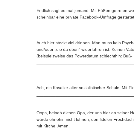
Endlich sagt es mal jemand: Mit Füßen getreten wer
scheinbar eine private Facebook-Umfrage gestartet 
________________________________________
Auch hier steckt viel drinnen. Man muss kein Psy
und/oder „die da oben“ widerfahren ist. Keinen Vat
(beispielsweise das Powerdatum schlechthin: Buß- u
________________________________________
Ach, ein Kavalier alter sozialistischer Schule. Mit
________________________________________
Oops, beinah diesen Opa, der uns hier an seiner Ha
würde ohnehin nicht lohnen, den fidelen Frechdachs 
mit Kirche. Amen.