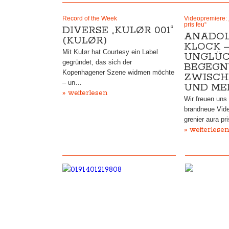
Record of the Week
Videopremiere: 
pris feu“
DIVERSE „KULØR 001“
ANADOL
(KULØR)
KLOCK –
Mit Kulør hat Courtesy ein Label
UNGLÜC
gegründet, das sich der
BEGEG
Kopenhagener Szene widmen möchte
ZWISCH
– un…
UND ME
» weiterlesen
Wir freuen uns 
brandneue Vide
grenier aura pr
» weiterlesen