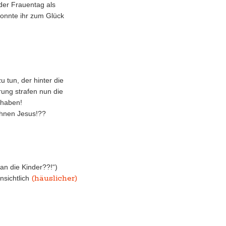
 der Frauentag als
konnte ihr zum Glück
 tun, der hinter die
rung strafen nun die
 haben!
 ihnen Jesus!??
an die Kinder??!“)
(häuslicher)
nsichtlich