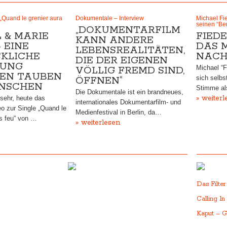
„Quand le grenier aura
Dokumentale – Interview
Michael Fi
seinen “Be
„DOKUMENTARFILM
 & MARIE
FIEDE
KANN ANDERE
 EINE
DAS 
LEBENSREALITÄTEN,
KLICHE
NACH
DIE DER EIGENEN
NUNG
Michael “F
VÖLLIG FREMD SIND,
EN TAUBEN
sich selbs
ÖFFNEN“
NSCHEN
Stimme al
Die Dokumentale ist ein brandneues,
» weiterl
sehr, heute das
internationales Dokumentarfilm- und
o zur Single „Quand le
Medienfestival in Berlin, da…
is feu“ von …
» weiterlesen
Das Filte
Calling In
Kaput – G