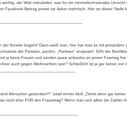
 wichtig, der Welt mitzuteilen, was für ein himmelschreiendes Unrecht
ten Facebook-Beitrag postet sie daher mehrfach. Hier an dieser Stelle 
_____________________________________
n der Anrede losgeht! Dann weiß man, hier hat man es mit jemandem zu
chswerte der Parteien, pardon, „Parteien“ analysiert. 50% der Bevölke
sind ja keine Frauen und würden quasi anlasslos an jenem Feiertag frei
rliner auch gegen Weihnachten sein? Schließlich ist ja gar keiner von
__________________________________
 sind Menschen gestorben!!!“ (statt immer bloß „Denkt denn gar keiner 
as nicht eher FÜR den Frauentag? Wenn man sich allein die Zahlen hi
___________________________________