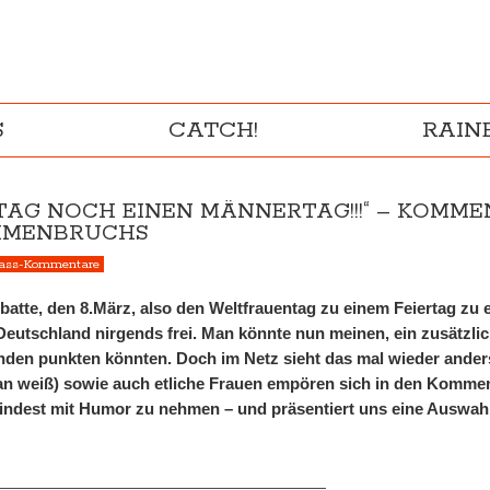
S
CATCH!
RAI
RTAG NOCH EINEN MÄNNERTAG!!!“ – KOMM
MMENBRUCHS
ass-Kommentare
batte, den 8.März, also den Weltfrauentag zu einem Feiertag zu e
 Deutschland nirgends frei. Man könnte nun meinen, ein zusätzlic
nden punkten könnten. Doch im Netz sieht das mal wieder ande
an weiß) sowie auch etliche Frauen empören sich in den Kommen
est mit Humor zu nehmen – und präsentiert uns eine Auswahl 
______________________________________