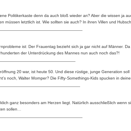
ene Politikerkaste denn da auch bloß wieder an? Aber die wissen ja auc
 müssen letztlich ist. Wie sollten sie auch? In ihren Villen und Hubsc
____________________________________
Kernprobleme ist: Der Frauentag bezieht sich ja gar nicht auf Männer. Da 
ahrhunderten der Unterdrückung des Mannes nun auch noch das?!
_________________________________
ffnung 20 war, ist heute 50. Und diese rüstige, junge Generation soll
’s noch, Walter Momper? Die Fifty-Somethings-Kids spucken in deine
___________________________________
rklich ganz besonders am Herzen liegt. Natürlich ausschließlich wenn 
ten sollen…
____________________________________