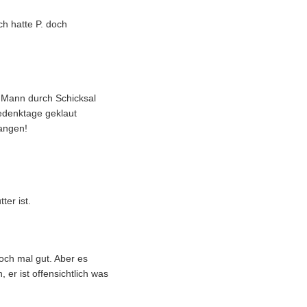
ch hatte P. doch
 Mann durch Schicksal
Gedenktage geklaut
gangen!
ter ist.
och mal gut. Aber es
er ist offensichtlich was