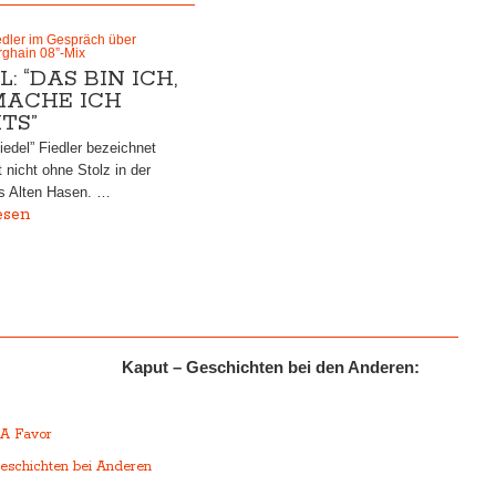
edler im Gespräch über
rghain 08”-Mix
L: “DAS BIN ICH,
MACHE ICH
TS”
iedel” Fiedler bezeichnet
t nicht ohne Stolz in der
s Alten Hasen. …
esen
Kaput – Geschichten bei den Anderen:
r
 A Favor
eschichten bei Anderen