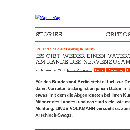
STORIES
CRITIC
Frauentag bald ein Feiertag in Berlin?
„ES GIBT WEDER EINEN VATE
AM RANDE DES NERVENZUSA
25. November 2018,
Linus Volkmann
Berlin
Frauentag
H
Für das Bundesland Berlin steht aktuell zur De
damit Vorreiter, bislang ist an jenem Datum in
etwas, mit dem die Abgeordneten bei ihren Ku
Männer des Landes (und das sind viele, wie m
Meldung. LINUS VOLKMANN versucht es zumind
Arschloch-Swags.
________________________________________