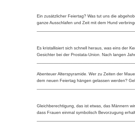
Ein zusätzlicher Feiertag? Was tut uns die abgehob
ganze Ausschlafen und Zeit mit dem Hund verbringen
________________________________________
Es kristallisiert sich schnell heraus, was eins der 
Gesichter bei der Prostata-Union. Nach langen J
________________________________________
Abenteuer Alterspyramide. Wer zu Zeiten der Mauerö
dem neuen Feiertag hängen gelassen werden? Geht
________________________________________
Gleichberechtigung, das ist etwas, das Männern wi
dass Frauen einmal symbolisch Bevorzugung erhal
________________________________________