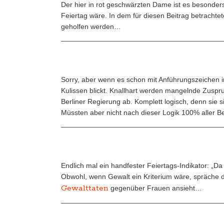
Der hier in rot geschwärzten Dame ist es besonders
Feiertag wäre. In dem für diesen Beitrag betrachte
geholfen werden…
________________________________________
Sorry, aber wenn es schon mit Anführungszeichen i
Kulissen blickt. Knallhart werden mangelnde Zuspru
Berliner Regierung ab. Komplett logisch, denn sie 
Müssten aber nicht nach dieser Logik 100% aller Be
________________________________________
Endlich mal ein handfester Feiertags-Indikator: „Da
Obwohl, wenn Gewalt ein Kriterium wäre, spräche d
Gewalttaten
gegenüber Frauen ansieht…
________________________________________