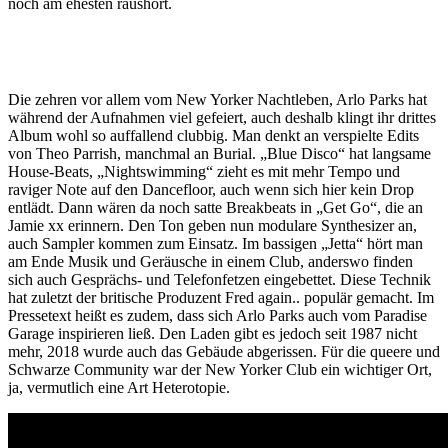
noch am ehesten raushört.
Die zehren vor allem vom New Yorker Nachtleben, Arlo Parks hat
während der Aufnahmen viel gefeiert, auch deshalb klingt ihr drittes
Album wohl so auffallend clubbig. Man denkt an verspielte Edits
von Theo Parrish, manchmal an Burial. „Blue Disco“ hat langsame
House-Beats, „Nightswimming“ zieht es mit mehr Tempo und
raviger Note auf den Dancefloor, auch wenn sich hier kein Drop
entlädt. Dann wären da noch satte Breakbeats in „Get Go“, die an
Jamie xx erinnern. Den Ton geben nun modulare Synthesizer an,
auch Sampler kommen zum Einsatz. Im bassigen „Jetta“ hört man
am Ende Musik und Geräusche in einem Club, anderswo finden
sich auch Gesprächs- und Telefonfetzen eingebettet. Diese Technik
hat zuletzt der britische Produzent Fred again.. populär gemacht. Im
Pressetext heißt es zudem, dass sich Arlo Parks auch vom Paradise
Garage inspirieren ließ. Den Laden gibt es jedoch seit 1987 nicht
mehr, 2018 wurde auch das Gebäude abgerissen. Für die queere und
Schwarze Community war der New Yorker Club ein wichtiger Ort,
ja, vermutlich eine Art Heterotopie.