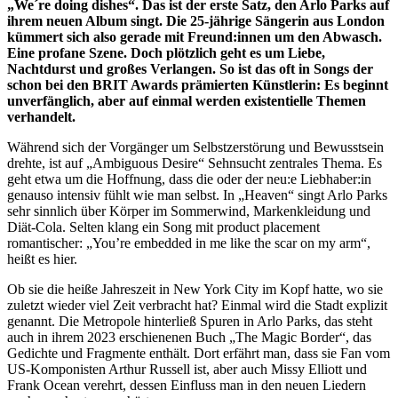
„We´re doing dishes“. Das ist der erste Satz, den Arlo Parks auf
ihrem neuen Album singt. Die 25-jährige Sängerin aus London
kümmert sich also gerade mit Freund:innen um den Abwasch.
Eine profane Szene. Doch plötzlich geht es um Liebe,
Nachtdurst und großes Verlangen. So ist das oft in Songs der
schon bei den BRIT Awards prämierten Künstlerin: Es beginnt
unverfänglich, aber auf einmal werden existentielle Themen
verhandelt.
Während sich der Vorgänger um Selbstzerstörung und Bewusstsein
drehte, ist auf „Ambiguous Desire“ Sehnsucht zentrales Thema. Es
geht etwa um die Hoffnung, dass die oder der neu:e Liebhaber:in
genauso intensiv fühlt wie man selbst. In „Heaven“ singt Arlo Parks
sehr sinnlich über Körper im Sommerwind, Markenkleidung und
Diät-Cola. Selten klang ein Song mit product placement
romantischer: „You’re embedded in me like the scar on my arm“,
heißt es hier.
Ob sie die heiße Jahreszeit in New York City im Kopf hatte, wo sie
zuletzt wieder viel Zeit verbracht hat? Einmal wird die Stadt explizit
genannt. Die Metropole hinterließ Spuren in Arlo Parks, das steht
auch in ihrem 2023 erschienenen Buch „The Magic Border“, das
Gedichte und Fragmente enthält. Dort erfährt man, dass sie Fan vom
US-Komponisten Arthur Russell ist, aber auch Missy Elliott und
Frank Ocean verehrt, dessen Einfluss man in den neuen Liedern