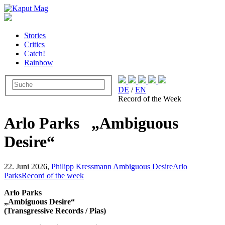
Stories
Critics
Catch!
Rainbow
DE
/
EN
Record of the Week
Arlo Parks „Ambiguous
Desire“
22. Juni 2026,
Philipp Kressmann
Ambiguous Desire
Arlo
Parks
Record of the week
Arlo Parks
„Ambiguous Desire“
(Transgressive Records / Pias)