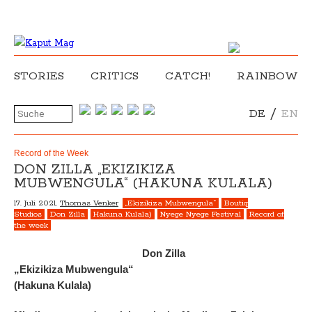
STORIES
CRITICS
CATCH!
RAINBOW
/
DE
EN
Record of the Week
DON ZILLA „EKIZIKIZA
MUBWENGULA“ (HAKUNA KULALA)
17. Juli 2021,
Thomas Venker
„Ekizikiza Mubwengula“
Boutiq
Studios
Don Zilla
Hakuna Kulala)
Nyege Nyege Festival
Record of
the week
Don Zilla
„Ekizikiza Mubwengula“
(Hakuna Kulala)