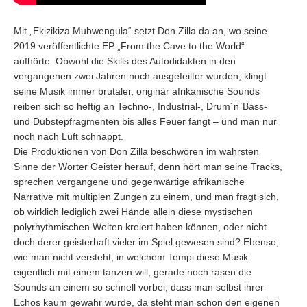
Mit „Ekizikiza Mubwengula“ setzt Don Zilla da an, wo seine
2019 veröffentlichte EP „From the Cave to the World“
aufhörte. Obwohl die Skills des Autodidakten in den
vergangenen zwei Jahren noch ausgefeilter wurden, klingt
seine Musik immer brutaler, originär afrikanische Sounds
reiben sich so heftig an Techno-, Industrial-, Drum´n`Bass-
und Dubstepfragmenten bis alles Feuer fängt – und man nur
noch nach Luft schnappt.
Die Produktionen von Don Zilla beschwören im wahrsten
Sinne der Wörter Geister herauf, denn hört man seine Tracks,
sprechen vergangene und gegenwärtige afrikanische
Narrative mit multiplen Zungen zu einem, und man fragt sich,
ob wirklich lediglich zwei Hände allein diese mystischen
polyrhythmischen Welten kreiert haben können, oder nicht
doch derer geisterhaft vieler im Spiel gewesen sind? Ebenso,
wie man nicht versteht, in welchem Tempi diese Musik
eigentlich mit einem tanzen will, gerade noch rasen die
Sounds an einem so schnell vorbei, dass man selbst ihrer
Echos kaum gewahr wurde, da steht man schon den eigenen