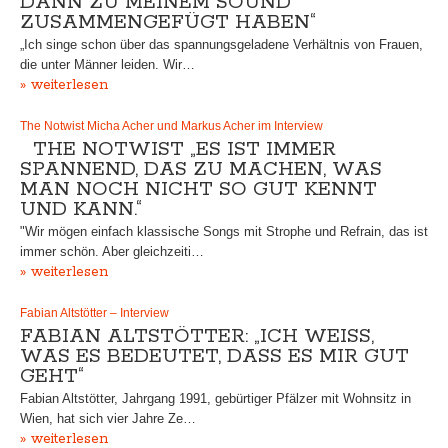
DANN ZU MEINEM SOUND
ZUSAMMENGEFÜGT HABEN“
„Ich singe schon über das spannungsgeladene Verhältnis von Frauen,
die unter Männer leiden. Wir…
» weiterlesen
The Notwist Micha Acher und Markus Acher im Interview
THE NOTWIST „ES IST IMMER
SPANNEND, DAS ZU MACHEN, WAS
MAN NOCH NICHT SO GUT KENNT
UND KANN.“
"Wir mögen einfach klassische Songs mit Strophe und Refrain, das ist
immer schön. Aber gleichzeiti…
» weiterlesen
Fabian Altstötter – Interview
FABIAN ALTSTÖTTER: „ICH WEISS, W
AS ES BEDEUTET, DASS ES MIR GUT G
EHT“
Fabian Altstötter, Jahrgang 1991, gebürtiger Pfälzer mit Wohnsitz in
Wien, hat sich vier Jahre Ze…
» weiterlesen