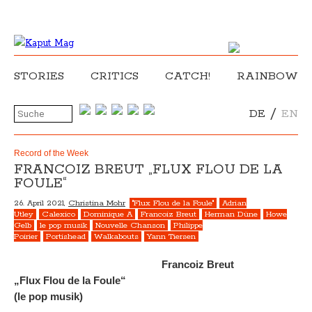
STORIES
CRITICS
CATCH!
RAINBOW
/
DE
EN
Record of the Week
FRANCOIZ BREUT „FLUX FLOU DE LA
FOULE“
26. April 2021,
Christina Mohr
"Flux Flou de la Foule"
Adrian
Utley
Calexico
Dominique A
Francoiz Breut
Herman Düne
Howe
Gelb
le pop musik
Nouvelle Chanson
Philippe
Poirier
Portishead
Walkabouts
Yann Tiersen
Francoiz Breut
„Flux Flou de la Foule“
(le pop musik)