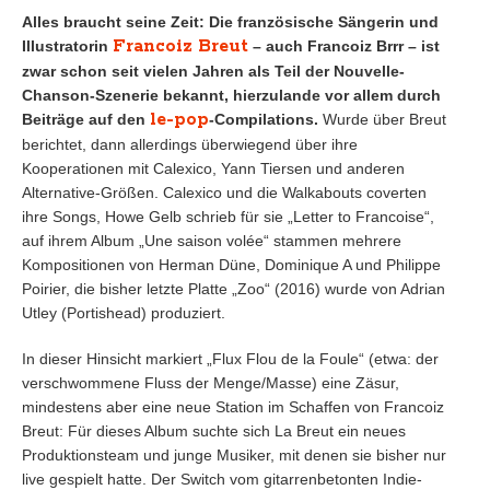
Alles braucht seine Zeit: Die französische Sängerin und
Francoiz Breut
Illustratorin
– auch Francoiz Brrr – ist
zwar schon seit vielen Jahren als Teil der Nouvelle-
Chanson-Szenerie bekannt, hierzulande vor allem durch
le-pop
Beiträge auf den
-Compilations.
Wurde über Breut
berichtet, dann allerdings überwiegend über ihre
Kooperationen mit Calexico, Yann Tiersen und anderen
Alternative-Größen. Calexico und die Walkabouts coverten
ihre Songs, Howe Gelb schrieb für sie „Letter to Francoise“,
auf ihrem Album „Une saison volée“ stammen mehrere
Kompositionen von Herman Düne, Dominique A und Philippe
Poirier, die bisher letzte Platte „Zoo“ (2016) wurde von Adrian
Utley (Portishead) produziert.
In dieser Hinsicht markiert „Flux Flou de la Foule“ (etwa: der
verschwommene Fluss der Menge/Masse) eine Zäsur,
mindestens aber eine neue Station im Schaffen von Francoiz
Breut: Für dieses Album suchte sich La Breut ein neues
Produktionsteam und junge Musiker, mit denen sie bisher nur
live gespielt hatte. Der Switch vom gitarrenbetonten Indie-