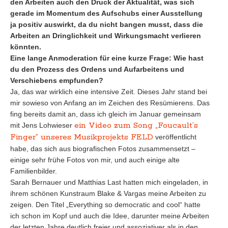
den Arbeiten auch den Druck der Aktualität, was sich
gerade im Momentum des Aufschubs einer Ausstellung
ja positiv auswirkt, da du nicht bangen musst, dass die
Arbeiten an Dringlichkeit und Wirkungsmacht verlieren
könnten.
Eine lange Anmoderation für eine kurze Frage: Wie hast
du den Prozess des Ordens und Aufarbeitens und
Verschiebens empfunden?
Ja, das war wirklich eine intensive Zeit. Dieses Jahr stand bei
mir sowieso von Anfang an im Zeichen des Resümierens. Das
fing bereits damit an, dass ich gleich im Januar gemeinsam
ein Video zum Song „Foucault’s
mit Jens Lohwieser
Finger“ unseres Musikprojekts FELD
veröffentlicht
habe, das sich aus biografischen Fotos zusammensetzt –
einige sehr frühe Fotos von mir, und auch einige alte
Familienbilder.
Sarah Bernauer und Matthias Last hatten mich eingeladen, in
ihrem schönen Kunstraum Blake & Vargas meine Arbeiten zu
zeigen. Den Titel „Everything so democratic and cool“ hatte
ich schon im Kopf und auch die Idee, darunter meine Arbeiten
der letzten Jahre deutlich freier und assoziativer als in den