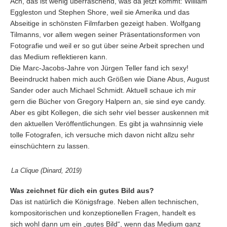
Ach, das ist wenig überraschend, was da jetzt kommt: William
Eggleston und Stephen Shore, weil sie Amerika und das
Abseitige in schönsten Filmfarben gezeigt haben. Wolfgang
Tilmanns, vor allem wegen seiner Präsentationsformen von
Fotografie und weil er so gut über seine Arbeit sprechen und
das Medium reflektieren kann.
Die Marc-Jacobs-Jahre von Jürgen Teller fand ich sexy!
Beeindruckt haben mich auch Größen wie Diane Abus, August
Sander oder auch Michael Schmidt. Aktuell schaue ich mir
gern die Bücher von Gregory Halpern an, sie sind eye candy.
Aber es gibt Kollegen, die sich sehr viel besser auskennen mit
den aktuellen Veröffentlichungen. Es gibt ja wahnsinnig viele
tolle Fotografen, ich versuche mich davon nicht allzu sehr
einschüchtern zu lassen.
La Clique (Dinard, 2019)
Was zeichnet für dich ein gutes Bild aus?
Das ist natürlich die Königsfrage. Neben allen technischen,
kompositorischen und konzeptionellen Fragen, handelt es
sich wohl dann um ein „gutes Bild“, wenn das Medium ganz