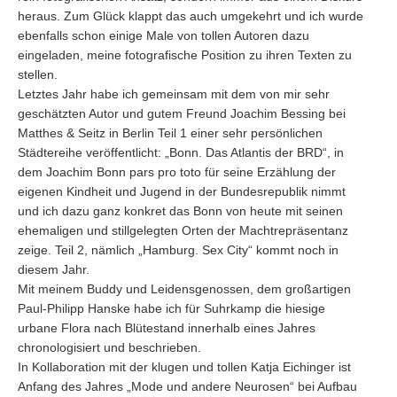
heraus. Zum Glück klappt das auch umgekehrt und ich wurde
ebenfalls schon einige Male von tollen Autoren dazu
eingeladen, meine fotografische Position zu ihren Texten zu
stellen.
Letztes Jahr habe ich gemeinsam mit dem von mir sehr
geschätzten Autor und gutem Freund Joachim Bessing bei
Matthes & Seitz in Berlin Teil 1 einer sehr persönlichen
Städtereihe veröffentlicht: „Bonn. Das Atlantis der BRD“, in
dem Joachim Bonn pars pro toto für seine Erzählung der
eigenen Kindheit und Jugend in der Bundesrepublik nimmt
und ich dazu ganz konkret das Bonn von heute mit seinen
ehemaligen und stillgelegten Orten der Machtrepräsentanz
zeige. Teil 2, nämlich „Hamburg. Sex City“ kommt noch in
diesem Jahr.
Mit meinem Buddy und Leidensgenossen, dem großartigen
Paul-Philipp Hanske habe ich für Suhrkamp die hiesige
urbane Flora nach Blütestand innerhalb eines Jahres
chronologisiert und beschrieben.
In Kollaboration mit der klugen und tollen Katja Eichinger ist
Anfang des Jahres „Mode und andere Neurosen“ bei Aufbau