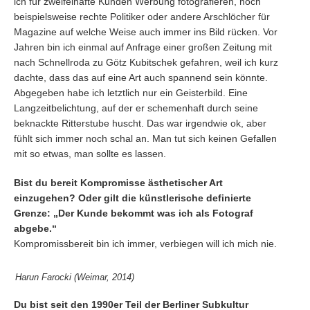
ich für zweifelhafte Kunden Werbung fotografieren, noch
beispielsweise rechte Politiker oder andere Arschlöcher für
Magazine auf welche Weise auch immer ins Bild rücken. Vor
Jahren bin ich einmal auf Anfrage einer großen Zeitung mit
nach Schnellroda zu Götz Kubitschek gefahren, weil ich kurz
dachte, dass das auf eine Art auch spannend sein könnte.
Abgegeben habe ich letztlich nur ein Geisterbild. Eine
Langzeitbelichtung, auf der er schemenhaft durch seine
beknackte Ritterstube huscht. Das war irgendwie ok, aber
fühlt sich immer noch schal an. Man tut sich keinen Gefallen
mit so etwas, man sollte es lassen.
Bist du bereit Kompromisse ästhetischer Art
einzugehen? Oder gilt die künstlerische definierte
Grenze: „Der Kunde bekommt was ich als Fotograf
abgebe.“
Kompromissbereit bin ich immer, verbiegen will ich mich nie.
Harun Farocki (Weimar, 2014)
Du bist seit den 1990er Teil der Berliner Subkultur