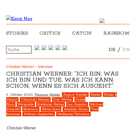
STORIES
CRITICS
CATCH!
RAINBOW
/
DE
EN
Christian Werner – Interview
CHRISTIAN WERNER: “ICH BIN, WAS
ICH BIN UND TUE, WAS ICH KANN.
SCHÖN, WENN ES SICH AUSGEHT.“
6. Oktober 2020,
Thomas Venker
August Sander
Berlin
Blake &
Vargas
Christian Werner
Das Wetter
Diane
Abus
Fotografie
Korbinian Verlag
Los Angeles
Michael
Schmidt
Nowness
Silver Jews
Stephen Shore
Tom
Kummer
William Eggleston
Wolfgang Tilmanns
Christian Werner