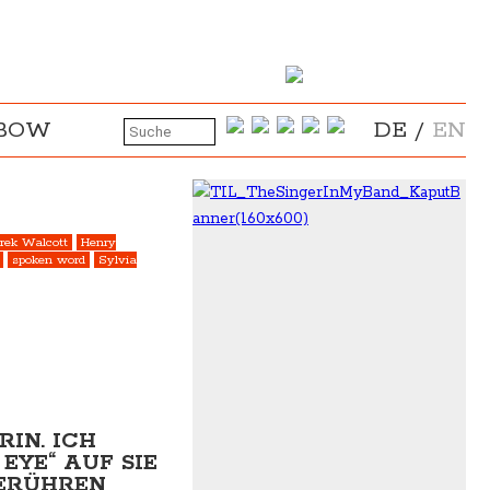
NBOW
DE
/
EN
rek Walcott
Henry
spoken word
Sylvia
IN. ICH
EYE“ AUF SIE
BERÜHREN