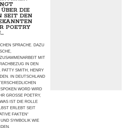
INGT
 ÜBER DIE
 SEIT DEN
BEKANNTEN
R POETRY
N…
SCHEN SPRACHE. DAZU
SCHE,
E ZUSAMMENARBEIT MIT
RACHBEZUG IN DEN
 PATTY SMITH, HENRY
NDEN. IN DEUTSCHLAND
TERSCHIEDLICHEN
T.SPOKEN WORD WIRD
R GROSSE POETRY, S
S IST DIE ROLLE D
T ERLEBT SEIT E
VE FAKTEN“ SP
 SYMBOLIK WIE SCH
N.