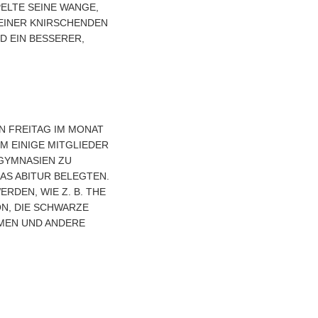
LTE SEINE WANGE, V
INER KNIRSCHENDEN S
EIN BESSERER, G
EN FREITAG IM MONAT
M EINIGE MITGLIEDER
 GYMNASIEN ZU
AS ABITUR BELEGTEN.
EN, WIE Z. B. THE C
, DIE SCHWARZE D
EN UND ANDERE A