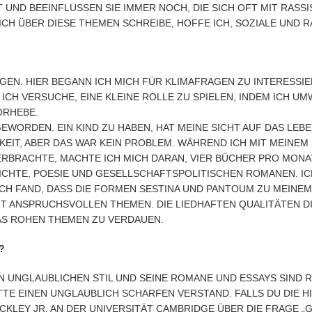
T UND BEEINFLUSSEN SIE IMMER NOCH, DIE SICH OFT MIT RASS
ICH ÜBER DIESE THEMEN SCHREIBE, HOFFE ICH, SOZIALE UND 
GEN. HIER BEGANN ICH MICH FÜR KLIMAFRAGEN ZU INTERESSI
 ICH VERSUCHE, EINE KLEINE ROLLE ZU SPIELEN, INDEM ICH U
ORHEBE.
GEWORDEN. EIN KIND ZU HABEN, HAT MEINE SICHT AUF DAS LEB
IT, ABER DAS WAR KEIN PROBLEM. WÄHREND ICH MIT MEINEM 
BRACHTE, MACHTE ICH MICH DARAN, VIER BÜCHER PRO MONAT Z
TE, POESIE UND GESELLSCHAFTSPOLITISCHEN ROMANEN. ICH 
H FAND, DASS DIE FORMEN SESTINA UND PANTOUM ZU MEINEM S
T ANSPRUCHSVOLLEN THEMEN. DIE LIEDHAFTEN QUALITÄTEN DIE
S ROHEN THEMEN ZU VERDAUEN.
?
EN UNGLAUBLICHEN STIL UND SEINE ROMANE UND ESSAYS SIND 
ATTE EINEN UNGLAUBLICH SCHARFEN VERSTAND. FALLS DU DIE 
CKLEY JR. AN DER UNIVERSITÄT CAMBRIDGE ÜBER DIE FRAGE „