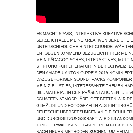
ES MACHT SPASS, INTERAKTIVE KREATIVE SC
ETZE ICH ALLE MEINE KREATIVEN BEREICHE EI
NTERSCHIEDLICHE HINTERGRÜNDE. WÄHREND 
TGEGENKOMMEND BEZÜGLICH IHRER MEINUNG
MEIN PÄDAGOGISCHES, INTERAKTIVES, MULTI
STIFTUNG FÜR LITERATUR IN DER SCHWEIZ, 
DEN AMADEU-ANTONIO-PREIS 2019 NOMINIERT.
DAZUGEHÖRIGEN SOUNDTRACKS KOMPONIERT
MEIN ZIEL IST ES, INTERESSANTE THEMEN H
BILDMATERIAL IN DEN PRÄSENTATIONEN. DIE
SCHAFFEN ATMOSPHÄRE. OFT BETTEN WIR DEUT
EMÄLDE UND FOTOGRAFIEN ALS HINTERGRÜND
EUTSCHE ÜBERSETZUNGEN AN DIE SCHÜLER. J
ND DURCHSETZUNGSKRAFT WIRD ES ANKOMMEN,
UNGE ERWACHSENE HABEN EINEN FLEXIBLEN GE
CH NEUEN METHODEN SUCHEN, UM VERALTET