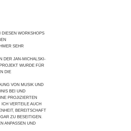
 DIESEN WORKSHOPS S
N U
ER SEHR EN
 DER JAN-MICHALSKI-
S PROJEKT WURDE FÜR
N DIE
DUNG VON MUSIK UND
NIS BEI UND
E PROJIZIERTEN G
H VERTEILE AUCH D
EIT, BEREITSCHAFT U
R ZU BESEITIGEN. J
ANPASSEN UND NA