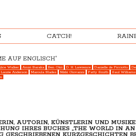
S
CATCH!
RAI
E AUF ENGLISCH“
lice Walker
Amiri Baraka
Ben Okri
D. H. Lawrence
Danielle de Picciotto
De
Laurie Anderson
Maroula Blades
Nikki Giovanni
Patty Smith
Saul Williams
on
RIN, AUTORIN, KÜNSTLERIN UND MUSIKER
UNG IHRES BUCHES „THE WORLD IN AN 
IG GESCHRIEBENEN KURZGESCHICHTEN 