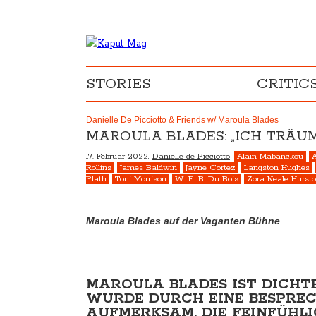
STORIES
CRITIC
Danielle De Picciotto & Friends w/ Maroula Blades
MAROULA BLADES: „ICH TRÄUM
17. Februar 2022,
Danielle de Picciotto
Alain Mabanckou
A
Rollins
James Baldwin
Jayne Cortez
Langston Hughes
Plath
Toni Morrison
W. E. B. Du Bois
Zora Neale Hurst
Maroula Blades auf der Vaganten Bühne
MAROULA BLADES IST DICHTE
WURDE DURCH EINE BESPRECH
AUFMERKSAM. DIE FEINFÜHL