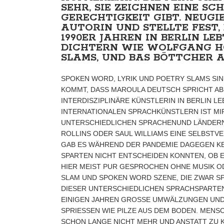
SEHR, SIE ZEICHNEN EINE SC
GERECHTIGKEIT GIBT. NEUGI
AUTORIN UND STELLTE FEST,
1990ER JAHREN IN BERLIN 
DICHTERN WIE WOLFGANG HO
SLAMS, UND BAS BÖTTCHER AU
SPOKEN WORD, LYRIK UND POETRY SLAMS SIN
KOMMT, DASS MAROULA DEUTSCH SPRICHT ABE
INTERDISZIPLINÄRE KÜNSTLERIN IN BERLIN 
INTERNATIONALEN SPRACHKÜNSTLERN IST MI
UNTERSCHIEDLICHEN SPRACHENUND LÄNDERN IS
ROLLINS ODER SAUL WILLIAMS EINE SELBSTV
GAB ES WÄHREND DER PANDEMIE DAGEGEN KE
SPARTEN NICHT ENTSCHEIDEN KONNTEN, OB 
HIER MEIST PUR GESPROCHEN OHNE MUSIK ODE
LAM UND SPOKEN WORD SZENE, DIE ZWAR SPA
IESER UNTERSCHIEDLICHEN SPRACHSPARTEN U
INIGEN JAHREN GROSSE UMWÄLZUNGEN UND IN
RIESSEN WIE PILZE AUS DEM BODEN. MENSCHE
ON LANGE NICHT MEHR UND ANSTATT ZU KOM