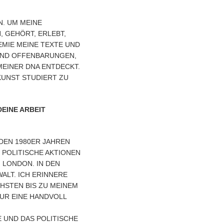
N. UM MEINE
, GEHÖRT, ERLEBT,
MIE MEINE TEXTE UND
 UND OFFENBARUNGEN,
INER DNA ENTDECKT. J
NST STUDIERT ZU H
INE ARBEIT B
EN 1980ER JAHREN W
LITISCHE AKTIONEN OD
NDON. IN DEN 19
. ICH ERINNERE MI
EN BIS ZU MEINEM VI
INE HANDVOLL SCHÜ
 UND DAS POLITISCHE