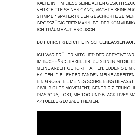
KÄLTE IN IHM LIESS SEINE ALTEN GESICHTSZÜ
ERSTEIFTE SEINEN GANG; MACHTE SEINE AUGE
TIMME.“ SPÄTER IN DER GESCHICHTE ZEIGEN 
ROSSZÜGIGERER MANN. BEI DER KOMMUNIKATIO
ICH TRÄUME AUF ENGLISCH.
DU FÜHRST GEDICHTE IN SCHULKLASSEN AUF. 
ICH WAR FRÜHER MITGLIED DER CREATIVE WRI
IM BUCHHÄNDLERKELLER. ZU SEINEN MITGLI
MEINE ARBEIT GEHÖRT HATTEN, LUDEN SIE MI
HALTEN. DIE LEHRER FANDEN MEINE ARBEITEN
EIN GROSSTEIL MEINES SCHREIBENS BEFASST S
IVIL RIGHTS MOVEMENT, GENTRIFIZIERUNG, I
IASPORA, LGBT, ME TOO UND BLACK LIVES M
KTUELLE GLOBALE THEMEN.