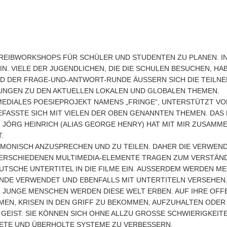
HREIBWORKSHOPS FÜR SCHÜLER UND STUDENTEN ZU PLANEN. IN
N. VIELE DER JUGENDLICHEN, DIE DIE SCHULEN BESUCHEN, HABE
DER FRAGE-UND-ANTWORT-RUNDE ÄUSSERN SICH DIE TEILNEHM
EN ZU DEN AKTUELLEN LOKALEN UND GLOBALEN THEMEN.
MEDIALES POESIEPROJEKT NAMENS „FRINGE“, UNTERSTÜTZT VON
BEFASSTE SICH MIT VIELEN DER OBEN GENANNTEN THEMEN. DA
 JÖRG HEINRICH (ALIAS GEORGE HENRY) HAT MIT MIR ZUSAMME
.
ARMONISCH ANZUSPRECHEN UND ZU TEILEN. DAHER DIE VERWEN
 VERSCHIEDENEN MULTIMEDIA-ELEMENTE TRAGEN ZUM VERSTÄND
SCHE UNTERTITEL IN DIE FILME EIN. AUSSERDEM WERDEN MEIN
E VERWENDET UND EBENFALLS MIT UNTERTITELN VERSEHEN. IC
UNGE MENSCHEN WERDEN DIESE WELT ERBEN. AUF IHRE OFFENH
 KRISEN IN DEN GRIFF ZU BEKOMMEN, AUFZUHALTEN ODER GA
IST. SIE KÖNNEN SICH OHNE ALLZU GROSSE SCHWIERIGKEITEN 
E UND ÜBERHOLTE SYSTEME ZU VERBESSERN.