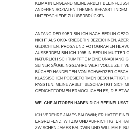
KLIMA IN ENGLAND MEINE ARBEIT BEEINFLUSS
ANDEREN SOZIALEN THEMEN BEFASST. INDEM 
UNTERSCHIEDE ZU ÜBERBRÜCKEN.
ANFANG DER 90ER BIN ICH NACH BERLIN GEZO
NICHT ALS ÖKO-KRIEGERIN BEZEICHNEN, ABER
GEDICHTEN, PROSA UND FOTOGRAFIEN HERV
AUSSERDEM BIN ICH 1995 IN BERLIN MUTTER 
NATÜRLICH SCHRUMPFTE MEINE UNABHÄNGIGKE
EINER SÄUGLINGSJAHRE WERTVOLLE ZEIT VER
ÜCHER HANDELTEN VON SCHWARZER GESCHICH
LASSISCHEN POESIEFORMEN BESCHÄFTIGT. IC
ASSTEN. MEINE ARBEIT BESCHÄFTIGT SICH MI
EDICHTFORMEN ERMÖGLICHEN ES, DIE ETWA
WELCHE AUTOREN HABEN DICH BEEINFLUSST
ICH VEREHRE JAMES BALDWIN; ER HATTE EIN
ERGREIFEND, WITZIG UND AUFRICHTIG. ER H
ZWISCHEN JAMES BALDWIN UND WILLIAM F. BU