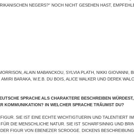
IKANISCHEN NEGERS?“ NOCH NICHT GESEHEN HAST, EMPFEHLE 
RRISON, ALAIN MABANCKOU, SYLVIA PLATH, NIKKI GIOVANNI, B
AMIRI BARAKA, W.E.B. DU BOIS, ALICE WALKER UND DEREK WALC
DEUTSCHE SPRACHE ALS CHARAKTERE BESCHREIBEN WÜRDEST, 
ER KOMMUNIKATION? IN WELCHER SPRACHE TRÄUMST DU?
IGUR. SIE IST EINE ECHTE WICHTIGTUERIN UND TALENTIERT I
ÜR DIE MENSCHLICHE NATUR. SIE IST SCHARFSINNIG UND BRIN
 DER FIGUR VON EBENEZER SCROOGE. DICKENS BESCHREIBUNG