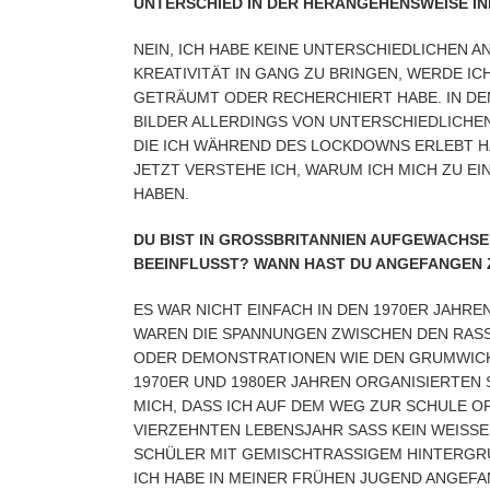
UNTERSCHIED IN DER HERANGEHENSWEISE I
NEIN, ICH HABE KEINE UNTERSCHIEDLICHEN 
KREATIVITÄT IN GANG ZU BRINGEN, WERDE I
GETRÄUMT ODER RECHERCHIERT HABE. IN DE
BILDER ALLERDINGS VON UNTERSCHIEDLICHEN
DIE ICH WÄHREND DES LOCKDOWNS ERLEBT H
ETZT VERSTEHE ICH, WARUM ICH MICH ZU EI
ABEN.
DU BIST IN GROSSBRITANNIEN AUFGEWACHSEN U
EEINFLUSST? WANN HAST DU ANGEFANGEN Z
ES WAR NICHT EINFACH IN DEN 1970ER JAHREN
AREN DIE SPANNUNGEN ZWISCHEN DEN RASSEN
ER DEMONSTRATIONEN WIE DEN GRUMWICK STRI
70ER UND 1980ER JAHREN ORGANISIERTEN SIE
CH, DASS ICH AUF DEM WEG ZUR SCHULE OFT
ERZEHNTEN LEBENSJAHR SASS KEIN WEISSES KI
LER MIT GEMISCHTRASSIGEM HINTERGRUND.
ICH HABE IN MEINER FRÜHEN JUGEND ANGEF