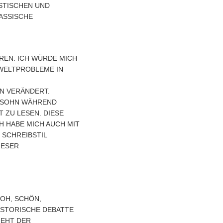
ISTISCHEN UND
RASSISCHE
EREN. ICH WÜRDE MICH
MWELTPROBLEME IN
EN VERÄNDERT.
SOHN WÄHREND S
U LESEN. DIESE B
HABE MICH AUCH MIT K
CHREIBSTIL P
SER G
ROH, SCHÖN,
HISTORISCHE DEBATTE
GEHT DER