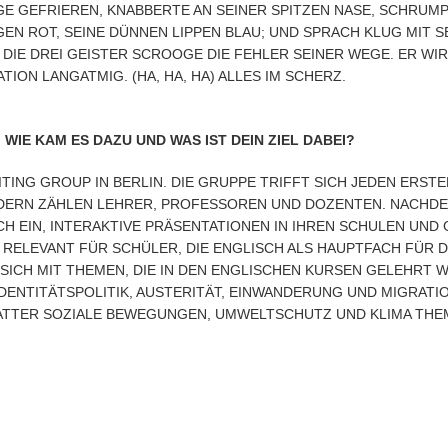
GE GEFRIEREN, KNABBERTE AN SEINER SPITZEN NASE, SCHRUMPE
N ROT, SEINE DÜNNEN LIPPEN BLAU; UND SPRACH KLUG MIT SE
DIE DREI GEISTER SCROOGE DIE FEHLER SEINER WEGE. ER WIRD 
N LANGATMIG. (HA, HA, HA) ALLES IM SCHERZ.
WIE KAM ES DAZU UND WAS IST DEIN ZIEL DABEI?
TING GROUP IN BERLIN. DIE GRUPPE TRIFFT SICH JEDEN ERST
EDERN ZÄHLEN LEHRER, PROFESSOREN UND DOZENTEN. NACHDE
CH EIN, INTERAKTIVE PRÄSENTATIONEN IN IHREN SCHULEN UND
 RELEVANT FÜR SCHÜLER, DIE ENGLISCH ALS HAUPTFACH FÜR D
ICH MIT THEMEN, DIE IN DEN ENGLISCHEN KURSEN GELEHRT WERD
DENTITÄTSPOLITIK, AUSTERITÄT, EINWANDERUNG UND MIGRATION
ATTER SOZIALE BEWEGUNGEN, UMWELTSCHUTZ UND KLIMA THEM