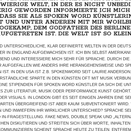
HWIERIGE WELT, IN DER ES NICHT UNBED
ERIG GEWORDEN INFORMIERTE ICH MICH
 DASS SIE ALS SPOKEN WORD KÜNSTLERIN
LEBT UND UNTER ANDEREN MIT MIR WOHL
GEKAMP, DEM GODFATHER DES BERLINE
FGETRETEN IST. DIE WELT IST SO KLEI
D UNTERSCHIEDLICHE, KLAR DEFINIERTE WELTEN IN DER DEUT
R IN ENGLAND AUFGEWACHSEN IST. ICH BIN SELBST AMERIKANI
LEBEND UND INTERESSIERE MICH SEHR FÜR SPRACHE. DURCH DI
R AUFGEFALLEN WIE ANDERS IHRE HERANGEHENSWEISE UND SP
T. IN DEN USA IST Z.B. SPOKENWORD SEIT LAURIE ANDERSON,
ERSTÄNDLICHE SPARTE IN DEN KÜNSTEN OFT MIT MUSIK VERBU
INE STIPENDIEN FÜR SPOKEN WORD KÜNSTLER DA SICH DIE UN
ES ZUR LITERATUR, MUSIK ODER PERFORMANCE KUNST GEHÖR
R VISUALS. IN LONDON GIBT ES SEIT EINIGEN JAHREN EINE SEH
RTEN ÜBERGREIFEND IST ABER KAUM SUBVENTIONIERT WIRD. WA
ND INWIEFERN IHR WIRKLICHER UNTERSCHIED? SPRACHE SELBS
-FRAGESTELLUNG. FAKE NEWS, DOUBLE SPEAK UND „ALTERNATI
N DISKUTIEREN UND STREITEN SICH ÜBER WORTE, INHALTEN UND
MUNIZIEREN SCHEINT SPRACHE HEUTE ZU TEILEN, ENTFREMDE