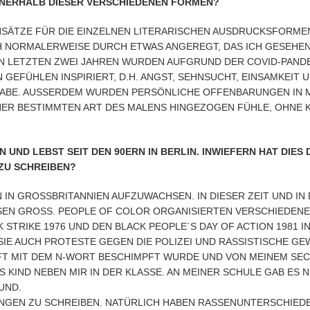
NNERHALB DIESER VERSCHIEDENEN FORMEN?
ANSÄTZE FÜR DIE EINZELNEN LITERARISCHEN AUSDRUCKSFORME
CH NORMALERWEISE DURCH ETWAS ANGEREGT, DAS ICH GESEHEN
N LETZTEN ZWEI JAHREN WURDEN AUFGRUND DER COVID-PANDE
 GEFÜHLEN INSPIRIERT, D.H. ANGST, SEHNSUCHT, EINSAMKEIT
ABE. AUSSERDEM WURDEN PERSÖNLICHE OFFENBARUNGEN IN ME
NER BESTIMMTEN ART DES MALENS HINGEZOGEN FÜHLE, OHNE KU
ND LEBST SEIT DEN 90ERN IN BERLIN. INWIEFERN HAT DIES DE
U SCHREIBEN?
 IN GROSSBRITANNIEN AUFZUWACHSEN. IN DIESER ZEIT UND IN D
 GROSS. PEOPLE OF COLOR ORGANISIERTEN VERSCHIEDENE PO
KE 1976 UND DEN BLACK PEOPLE´S DAY OF ACTION 1981 IN LO
 AUCH PROTESTE GEGEN DIE POLIZEI UND RASSISTISCHE GEWALT
 MIT DEM N-WORT BESCHIMPFT WURDE UND VON MEINEM SECHST
ND NEBEN MIR IN DER KLASSE. AN MEINER SCHULE GAB ES NUR E
ANGEN ZU SCHREIBEN. NATÜRLICH HABEN RASSENUNTERSCHIEDE