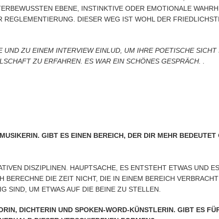
NTERBEWUSSTEN EBENE, INSTINKTIVE ODER EMOTIONALE WAHRH
REGLEMENTIERUNG. DIESER WEG IST WOHL DER FRIEDLICHSTE
E UND ZU EINEM INTERVIEW EINLUD, UM IHRE POETISCHE SICH
CHAFT ZU ERFAHREN. ES WAR EIN SCHÖNES GESPRÄCH. .
MUSIKERIN. GIBT ES EINEN BEREICH, DER DIR MEHR BEDEUTET 
ATIVEN DISZIPLINEN. HAUPTSACHE, ES ENTSTEHT ETWAS UND E
H BERECHNE DIE ZEIT NICHT, DIE IN EINEM BEREICH VERBRACHT
IG SIND, UM ETWAS AUF DIE BEINE ZU STELLEN.
ORIN, DICHTERIN UND SPOKEN-WORD-KÜNSTLERIN. GIBT ES FÜR