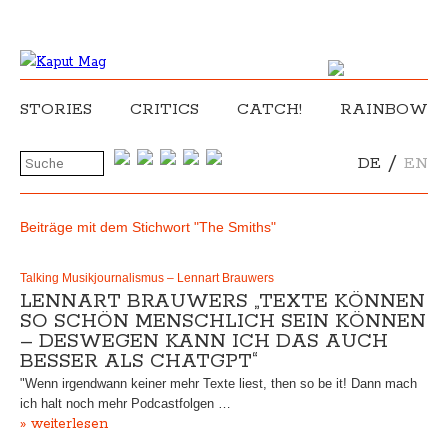
STORIES
CRITICS
CATCH!
RAINBOW
/
DE
EN
Beiträge mit dem Stichwort "The Smiths"
Talking Musikjournalismus – Lennart Brauwers
LENNART BRAUWERS „TEXTE KÖNNEN
SO SCHÖN MENSCHLICH SEIN KÖNNEN
– DESWEGEN KANN ICH DAS AUCH
BESSER ALS CHATGPT“
"Wenn irgendwann keiner mehr Texte liest, then so be it! Dann mach
ich halt noch mehr Podcastfolgen …
» weiterlesen