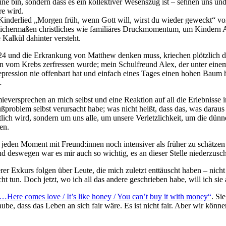
eine bin, sondern dass es ein kollektiver Wesenszug ist – sehnen uns u
re wird.
 Kinderlied „Morgen früh, wenn Gott will, wirst du wieder geweckt“ v
leichermaßen christliches wie familiäres Druckmomentum, um Kindern A
 Kalkül dahinter versteht.
024 und die Erkrankung von Matthew denken muss, kriechen plötzlich di
en vom Krebs zerfressen wurde; mein Schulfreund Alex, der unter ei
epression nie offenbart hat und einfach eines Tages einen hohen Baum h
…
ieversprechen an mich selbst und eine Reaktion auf all die Erlebnisse 
oblem selbst verursacht habe; was nicht heißt, dass das, was daraus w
tlich wird, sondern um uns alle, um unsere Verletzlichkeit, um die dü
en.
 jeden Moment mit Freund:innen noch intensiver als früher zu schätzen w
 Und deswegen war es mir auch so wichtig, es an dieser Stelle niederzusc
erer Exkurs folgen über Leute, die mich zuletzt enttäuscht haben – nicht 
ht tun. Doch jetzt, wo ich all das andere geschrieben habe, will ich si
…Here comes love / It’s like honey / You can’t buy it with money“
. Si
ube, dass das Leben an sich fair wäre. Es ist nicht fair. Aber wir könne