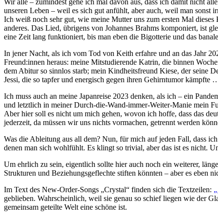
Wir alle – zumindest gehe ich mal davon aus, dass ich damit nicht all
unseren Leben – weil es sich gut anfühlt, aber auch, weil man sonst ir
Ich weiß noch sehr gut, wie meine Mutter uns zum ersten Mal dieses
anderes. Das Lied, übrigens von Johannes Brahms komponiert, ist g
eine Zeit lang funktioniert, bis man eben die Bigotterie und das banale
In jener Nacht, als ich vom Tod von Keith erfahre und an das Jahr 2
Freund:innen heraus: meine Mitstudierende Katrin, die binnen Woch
dem Abitur so sinnlos starb; mein Kindheitsfreund Kiese, der seine D
Jessi, die so tapfer und energisch gegen ihren Gehirntumor kämpfte 
Ich muss auch an meine Japanreise 2023 denken, als ich – ein Pandem
und letztlich in meiner Durch-die-Wand-immer-Weiter-Manie mein Fußpr
Aber hier soll es nicht um mich gehen, wovon ich hoffe, dass das deu
jederzeit, da müssen wir uns nichts vormachen, getrennt werden könn
Was die Ableitung aus all dem? Nun, für mich auf jeden Fall, dass ich
denen man sich wohlfühlt. Es klingt so trivial, aber das ist es nicht.
Um ehrlich zu sein, eigentlich sollte hier auch noch ein weiterer, läng
Strukturen und Beziehungsgeflechte stiften könnten – aber es eben nic
Im Text des New-Order-Songs „Crystal“ finden sich die Textzeilen:
„
geblieben. Wahrscheinlich, weil sie genau so schief liegen wie der Gla
gemeinsam geteilte Welt eine schöne ist.