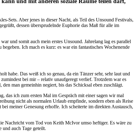
 kann und mit anderen soziale Räume teilen darf,
s-Sets. Aber jenes in dieser Nacht, als Teil des Unsound Festivals,
 gegrüßt, dessen übersprudelnde Euphorie das Maß für alle im
war und somit auch mein erstes Unsound. Jahrelang lag es parallel
 begeben. Ich mach es kurz: es war ein fantastisches Wochenende
lt habe. Das weiß ich so genau, da ein Tänzer sehr, sehr laut und
zumindest bei mir – relativ unaufgeregt verlief. Trotzdem war es
nd, den man gemeinhin negiert, bis das Schicksal eben zuschlägt.
ng, das ich zum ersten Mal im Gespräch mit einer sagen wir mal
reibung nicht als normalen Urlaub empfinde, sondern eben als Reise
 bei meiner Genesung erhoffe. Ich scheiterte im direkten Austausch,
r die Nachricht vom Tod von Keith McIvor umso heftiger. Es wäre zu
 und auch Tage geteilt.