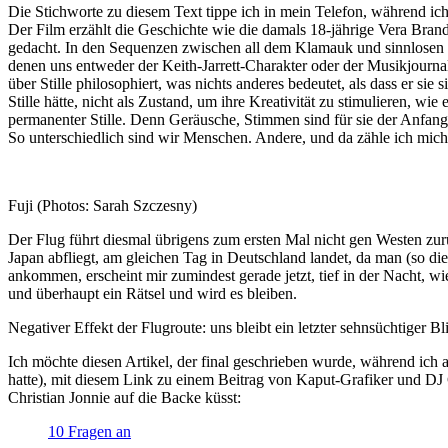
Die Stichworte zu diesem Text tippe ich in mein Telefon, während ic
Der Film erzählt die Geschichte wie die damals 18-jährige Vera Brand
gedacht. In den Sequenzen zwischen all dem Klamauk und sinnlosen R
denen uns entweder der Keith-Jarrett-Charakter oder der Musikjournal
über Stille philosophiert, was nichts anderes bedeutet, als dass er si
Stille hätte, nicht als Zustand, um ihre Kreativität zu stimulieren, wie
permanenter Stille. Denn Geräusche, Stimmen sind für sie der Anfan
So unterschiedlich sind wir Menschen. Andere, und da zähle ich mich
Fuji (Photos: Sarah Szczesny)
Der Flug führt diesmal übrigens zum ersten Mal nicht gen Westen zur
Japan abfliegt, am gleichen Tag in Deutschland landet, da man (so di
ankommen, erscheint mir zumindest gerade jetzt, tief in der Nacht, wi
und überhaupt ein Rätsel und wird es bleiben.
Negativer Effekt der Flugroute: uns bleibt ein letzter sehnsüchtiger 
Ich möchte diesen Artikel, der final geschrieben wurde, während ich a
hatte), mit diesem Link zu einem Beitrag von Kaput-Grafiker und DJ C
Christian Jonnie auf die Backe küsst:
10 Fragen an