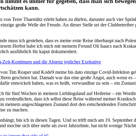
man nimmt es immer für gegeben, dass man sich bewegen
rtschätzen kann.
on Terre Thaemlitz erlebt haben zu dürfen, darunter auch vier Sprinkle
inzige große Welle der Freude. An dieser Stelle sei der Clubbetreiber
e muss ich gestehen, dass es meine erste Reise überhaupt nach Polen 
iesem Herbst habe ich mich mit meinem Freund Oli Isaacs nach Krakau
lich ausführlich für kaput dokumentiert.
Zeit-Kontinuen und die Absenz jeglicher Exekutive
von Tim Reaper und Kode9 meine bis dato einzige Covid-Infektion geho
 Ohren geschrien hat. Damals war das eine große Angst, auch wenn es – 
hl dafür entwickelt haben, was es heißt, verwundbar zu sein – ein Zusta
ich für fünf Wochen in meinem Lieblingsland auf Heilreise – ein Wordi
zu verdeutlichen, dass ich selbst diese Reise während meiner Kranksch
 in meinem angeschlagenen Zustand dort den entscheidenden Fortschritt
eise zu machen.
ranhängt, bin ich in diesen Tagen. Und so trifft mich am 19. Septembe
nd mochte sich über mehr als zwei Jahrzehnte, hat nicht wenige Nächte
 to ignore that side of it“