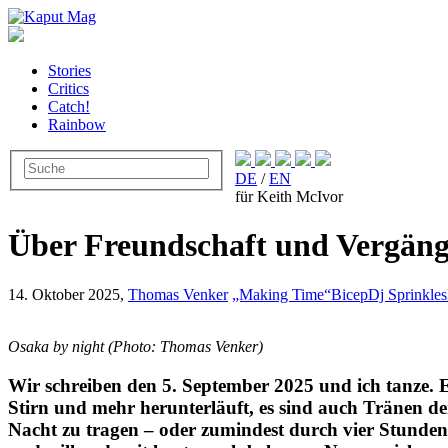
Stories
Critics
Catch!
Rainbow
DE
/
EN
für Keith McIvor
Über Freundschaft und Vergäng
14. Oktober 2025,
Thomas Venker
„Making Time“
Bicep
Dj Sprinkles
Osaka by night (Photo: Thomas Venker)
Wir schreiben den 5. September 2025 und ich tanze. E
Stirn und mehr herunterläuft, es sind auch Tränen d
Nacht zu tragen – oder zumindest durch vier Stunden