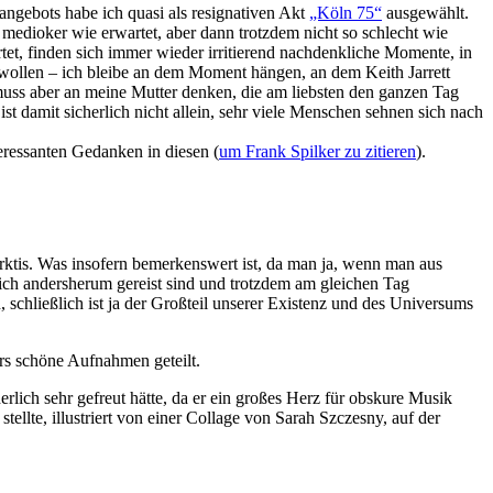
angebots habe ich quasi als resignativen Akt
„Köln 75“
ausgewählt.
 medioker wie erwartet, aber dann trotzdem nicht so schlecht wie
t, finden sich immer wieder irritierend nachdenkliche Momente, in
n wollen – ich bleibe an dem Moment hängen, an dem Keith Jarrett
er muss aber an meine Mutter denken, die am liebsten den ganzen Tag
e ist damit sicherlich nicht allein, sehr viele Menschen sehnen sich nach
eressanten Gedanken in diesen (
um Frank Spilker zu zitieren
).
rktis. Was insofern bemerkenswert ist, da man ja, wenn man aus
tlich andersherum gereist sind und trotzdem am gleichen Tag
, schließlich ist ja der Großteil unserer Existenz und des Universums
ers schöne Aufnahmen geteilt.
erlich sehr gefreut hätte, da er ein großes Herz für obskure Musik
llte, illustriert von einer Collage von Sarah Szczesny, auf der