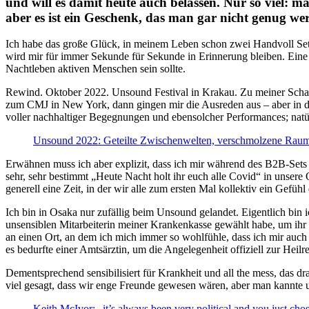
und will es damit heute auch belassen. Nur so viel: 
aber es ist ein Geschenk, das man gar nicht genug we
Ich habe das große Glück, in meinem Leben schon zwei Handvoll Sets v
wird mir für immer Sekunde für Sekunde in Erinnerung bleiben. Eine e
Nachtleben aktiven Menschen sein sollte.
Rewind. Oktober 2022. Unsound Festival in Krakau. Zu meiner Schand
zum CMJ in New York, dann gingen mir die Ausreden aus – aber in d
voller nachhaltiger Begegnungen und ebensolcher Performances; natür
Unsound 2022: Geteilte Zwischenwelten, verschmolzene Raum-
Erwähnen muss ich aber explizit, dass ich mir während des B2B-Sets 
sehr, sehr bestimmt „Heute Nacht holt ihr euch alle Covid“ in unsere
generell eine Zeit, in der wir alle zum ersten Mal kollektiv ein Gefü
Ich bin in Osaka nur zufällig beim Unsound gelandet. Eigentlich bin 
unsensiblen Mitarbeiterin meiner Krankenkasse gewählt habe, um ihr 
an einen Ort, an dem ich mich immer so wohlfühle, dass ich mir auch
es bedurfte einer Amtsärztin, um die Angelegenheit offiziell zur Heilr
Dementsprechend sensibilisiert für Krankheit und all the mess, das d
viel gesagt, dass wir enge Freunde gewesen wären, aber man kannte u
Keith McIvor: „it’s always been very political and you just chose