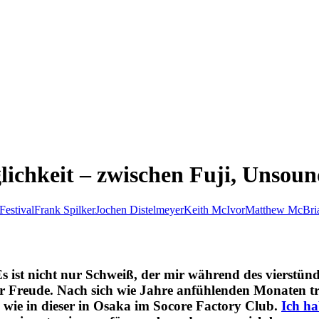
lichkeit – zwischen Fuji, Unso
Festival
Frank Spilker
Jochen Distelmeyer
Keith McIvor
Matthew McBri
s ist nicht nur Schweiß, der mir während des vierstünd
er Freude. Nach sich wie Jahre anfühlenden Monaten tr
 wie in dieser in Osaka im Socore Factory Club.
Ich ha