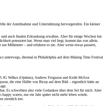
lle der Anteilnahme und Unterstützung hervorgerufen. Ein kleiner
len und auch finalen Erkrankung erwähne. Aber für einige Wochen hat
lichkeit potenziert hat. Wenn man viel liegt, kommt das von allein.
r um Millimeter – und erfahren es nie. Aber wenn etwas passiert,
cs unterwegs, diesmal in Philadelphia auf dem Making Time Festival
 P, JG Wilkes (Optimo), Andrew Ferguson and Keith McIvor
son, die eine Hälfte von Bicep auf dem Bild – eigentlich hätte an
Lage.
 hat. Es schwebten also viele Gedanken über dem Set für mich. Aber
 so happy waren, nur ein Jahr später nicht mehr leben würde.
n ziemlich irre.