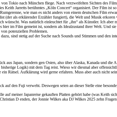
h von Tokio nach München fliege. Nach verzweifelten Sichten des Film
es Keith Jarretts berühmtes „Köln Concert“ organisiert. Der Film ist so
umgerenne, wie man es nicht anders von einem deutschen Film erwarte
ist (der als erklärender Erzähler fungiert), die Welt und Musik erkore
e sich wünscht. Was natürlich einleuchtet für „ihn“ als Künstler. Ich ab
 es hier im Film gemeint ist, sondern als Idealzustand ihrer Welt. Und si
g von potenziellen Problemen.
 dazu, sind stetig auf der Suche nach Sounds und Stimmen und den int
ück aus Japan, sondern gen Osten, also über Alaska, Kanada und die A
e bisherige Logik) mit dem Tag reist. Wieso wir diesmal aber offensich
e ein Rätsel. Aufklärung wird gerne erfahren. Muss aber auch nicht sein
Blick auf den Fuji verweht. Deswegen seien an dieser Stelle eine besond
lle auf meiner Japanreise gekauften Platten gehört habe (was Keith sich
hristian D enden, der Jonnie Wilkes aka DJ Wilkes 2025 zehn Fragen ste