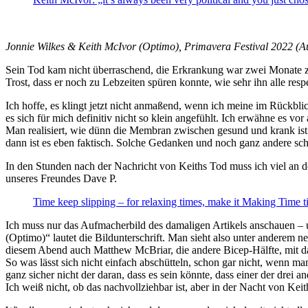
Jonnie Wilkes & Keith McIvor (Optimo), Primavera Festival 2022 (A
Sein Tod kam nicht überraschend, die Erkrankung war zwei Monate zu
Trost, dass er noch zu Lebzeiten spüren konnte, wie sehr ihn alle respek
Ich hoffe, es klingt jetzt nicht anmaßend, wenn ich meine im Rückbli
es sich für mich definitiv nicht so klein angefühlt. Ich erwähne es vo
Man realisiert, wie dünn die Membran zwischen gesund und krank ist. 
dann ist es eben faktisch. Solche Gedanken und noch ganz andere sc
In den Stunden nach der Nachricht von Keiths Tod muss ich viel an 
unseres Freundes Dave P.
Time keep slipping – for relaxing times, make it Making Time 
Ich muss nur das Aufmacherbild des damaligen Artikels anschauen 
(Optimo)“ lautet die Bildunterschrift. Man sieht also unter anderem 
diesem Abend auch Matthew McBriar, die andere Bicep-Hälfte, mit dab
So was lässt sich nicht einfach abschütteln, schon gar nicht, wenn 
ganz sicher nicht der daran, dass es sein könnte, dass einer der drei 
Ich weiß nicht, ob das nachvollziehbar ist, aber in der Nacht von K