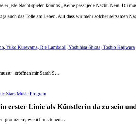
, die er jede Nacht spielen könnte: „Keine passt jede Nacht. Nein. Du m
ist ja auch das Tolle am Leben. Auf dass wir mehr solcher seltsamen N
o, Yuko Kureyama, Rie Lambdoll, Yoshihisa Shiota, Toshio Kajiwara
 musst“, eröffnen mir Sarah S…
ntic Stars Music Program
n erster Linie als Künstlerin da zu sein und
nen produziere, wie ich mich neu…