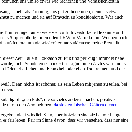
nd bemühen uns um so etwas wie Sicherheit und Verlässlichkeit in
orsang – mehr als Drohung, uns gut zu benehmen, denn als etwas
ngst zu machen und sie auf Bravsein zu konditionieren. Was auch
e Erinnerungen an so viele viel zu früh verstorbene Bekannte und
nem das Stoppschild ignorierenden LKW in Marokko nur Wochen nach
inaufkletterte, um nie wieder herunterzuklettern; meine Freundin
in dieser Zeit – allein Hokkaido zu Fuß und per Zug umrundet habe
urde, nicht Schuld eines narzisstisch-ignoranten Arztes war und ist.
nnen Fäden, die Leben und Krankheit oder eben Tod trennen, und die
eiß. Denn nichts ist schöner, als sein Leben mit jenen zu teilen, bei
hreiben.
zufällig oft „rich kids“, die so vieles anderes machen, positive
e alle nur in den Arm nehmen,
da sie den falschen Göttern dienen.
e ergeben nicht wirklich Sinn, aber trotzdem sind sie bei mir hängen
n es fair leben. Fair im Sinne davon, dass wir verstehen, dass nur eine