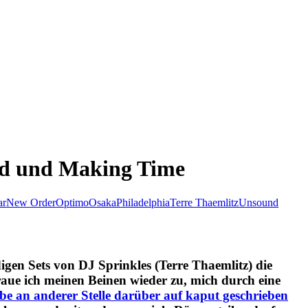
und und Making Time
ar
New Order
Optimo
Osaka
Philadelphia
Terre Thaemlitz
Unsound
igen Sets von DJ Sprinkles (Terre Thaemlitz) die
aue ich meinen Beinen wieder zu, mich durch eine
be an anderer Stelle darüber auf kaput geschrieben