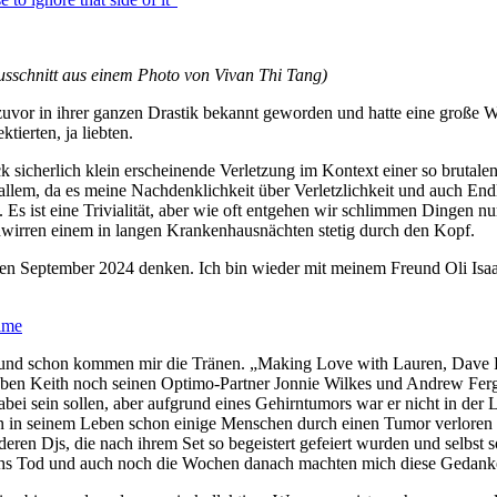
usschnitt aus einem Photo von Vivan Thi Tang)
vor in ihrer ganzen Drastik bekannt geworden und hatte eine große We
tierten, ja liebten.
ck sicherlich klein erscheinende Verletzung im Kontext einer so bruta
r allem, da es meine Nachdenklichkeit über Verletzlichkeit und auch End
Es ist eine Trivialität, aber wie oft entgehen wir schlimmen Dingen nu
hwirren einem in langen Krankenhausnächten stetig durch den Kopf.
den September 2024 denken. Ich bin wieder mit meinem Freund Oli Isaa
time
– und schon kommen mir die Tränen. „Making Love with Lauren, Dave
neben Keith noch seinen Optimo-Partner Jonnie Wilkes und Andrew Fergu
ei sein sollen, aber aufgrund eines Gehirntumors war er nicht in der 
man in seinem Leben schon einige Menschen durch einen Tumor verloren
anderen Djs, die nach ihrem Set so begeistert gefeiert wurden und selbst
eiths Tod und auch noch die Wochen danach machten mich diese Gedanke