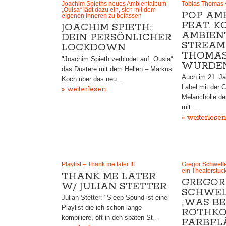
Joachim Spieths neues Ambientalbum
Tobias Thomas 
„Ouisa“ lädt dazu ein, sich mit dem
POP AMB
eigenen Inneren zu befassen
FEAT. 
JOACHIM SPIETH:
AMBIENT
DEIN PERSÖNLICHER
STREAM
LOCKDOWN
THOMAS 
"Joachim Spieth verbindet auf „Ousia“
WÜRDE
das Düstere mit dem Hellen – Markus
Auch im 21. Ja
Koch über das neu…
Label mit der C
» weiterlesen
Melancholie de
mit …
» weiterlesen
Playlist – Thank me later III
Gregor Schwelle
ein Theaterstüc
THANK ME LATER
GREGOR
W/ JULIAN STETTER
SCHWEL
Julian Stetter: "Sleep Sound ist eine
„WAS BE
Playlist die ich schon lange
ROTHKO
kompiliere, oft in den späten St…
FARBFL