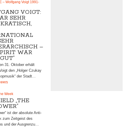
– Wolfgang Voigt 1991-
GANG VOIGT:
WAR SEHR
KRATISCH,
RNATIONAL
SEHR
ERARCHISCH –
SPIRIT WAR
 GUT“
n 31. Oktober erhält
Voigt den „Holger Czukay
 Popmusik“ der Stadt…
esen
the Week
IELD „THE
OWER“
er“ ist der absolute Anti-
k zum Zeitgeist des
ns und der Ausgrenzu…