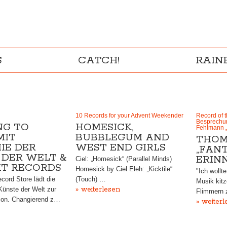
S
CATCH!
RAI
10 Records for your Advent Weekender
Record of 
Besprechun
NG TO
HOMESICK,
Fehlmann 
MIT
BUBBLEGUM AND
THOM
IE DER
WEST END GIRLS
„FANT
 DER WELT &
ERIN
Ciel: „Homesick“ (Parallel Minds)
T RECORDS
Homesick by Ciel Eleh: „Kicktile“
"Ich wollt
ord Store lädt die
(Touch) …
Musik kitz
» weiterlesen
ünste der Welt zur
Flimmern 
ion. Changierend z…
» weiterl