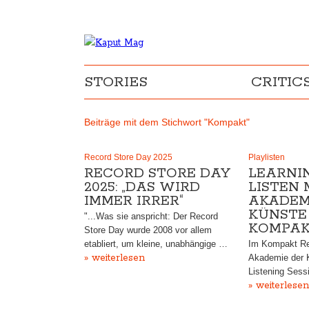
STORIES
CRITIC
Beiträge mit dem Stichwort "Kompakt"
Record Store Day 2025
Playlisten
RECORD STORE DAY
LEARNI
2025: „DAS WIRD
LISTEN 
IMMER IRRER“
AKADEM
KÜNSTE
"...Was sie anspricht: Der Record
KOMPAK
Store Day wurde 2008 vor allem
etabliert, um kleine, unabhängige …
Im Kompakt Rec
» weiterlesen
Akademie der K
Listening Sess
» weiterlesen