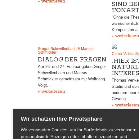
» weiterlesen
SIND BE
TONART
"Ohne die Thea
wahrscheinlich 
Komposition au
» weiterlesen
Gregor Schwellenbach & Marcus
Schmickler
Coma "Artists S
DIALOG DER FRAGEN
„HIER IS
NATÜRL
Am 26. und 27. Februar geben Gregor
INTERES
Schwellenbach und Marcus
Schmickler gemeinsam mit Wolfgang
Thomas Venker
Voigt…
Studio und spr
» weiterlesen
anderem über z
Gesang…
» weiterlesen
Wir schätzen Ihre Privatsphäre
Wir verwenden Cookies, um Ihr Surferlebnis zu verbessern,
personalisierte Anzeigen oder Inhalte einzusetzen und