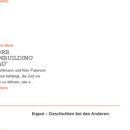
esen
the Week
ORB
NBUILDING
AD”
hlmann und Alex Paterson
nur befähigt, die Zeit ins
e zu dehnen, wie e…
esen
Kaput – Geschichten bei den Anderen:
r