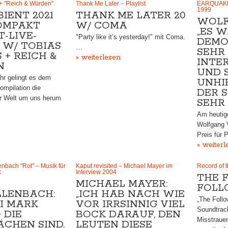
+ "Reich & Würden"
Thank Me Later – Playlist
EARQUAKE 
1999
IENT 2021
THANK ME LATER 20
WOLF
KOMPAKT
W/ COMA
„ES 
-LIVE-
"Party like it’s yesterday!" mit Coma.
DEMO
 W/ TOBIAS
…
SEHR
+ REICH &
» weiterlesen
INTE
N
UND 
hr gelingt es dem
UNHI
ompilation die
DER 
r Welt um uns herum
SEHR
Am heutige
Wolfgang 
Preis für
» weiterl
nbach "Rot" – Musik für
Kaput revisited – Michael Mayer im
Record of 
k
Interview 2004
THE F
MICHAEL MAYER:
FOLL
LENBACH:
„ICH HAB NACH WIE
„The Follow
I MARK
VOR IRRSINNIG VIEL
Soundtrac
 DIE
BOCK DARAUF, DEN
Misstraue
ÄCHEN SIND,
LEUTEN DIESE