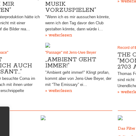
» weiterl
I MIR
MUSIK
EN“
VORZUSPIELEN“
terproduktion hätte ich
"Wenn ich es mir aussuchen könnte,
nicht mit einer
wenn ich den Tag davor den Club
f die Bilder rea…
gestalten könnte, dann würde i…
» weiterlesen
Record of 
pace"
"Passage" mit Jens-Uwe Beyer
THE 
T
„AMBIENT GEHT
“MOO
ICH AUCH
IMMER!“
2703 
SANT…“
"Ambient geht immer!" Klingt profan,
Thomas Fe
 besuchte Coma im
kommt aber von Jens-Uwe Beyer​, der
sind nicht 
ach mit ihnen unter
mit “The Emissary” ei…
Unendlich
» weiterlesen
erschnippelte
» weiterl
Das Filte