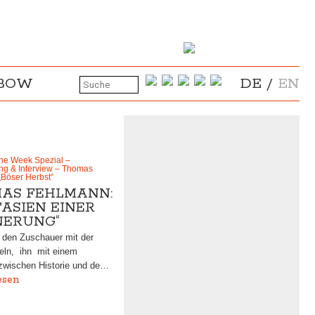
NBOW
DE
/
EN
the Week Spezial –
g & Interview – Thomas
„Böser Herbst”
AS FEHLMANN:
ASIEN EINER
NERUNG“
e den Zuschauer mit der
eln, ihn mit einem
zwischen Historie und de…
esen