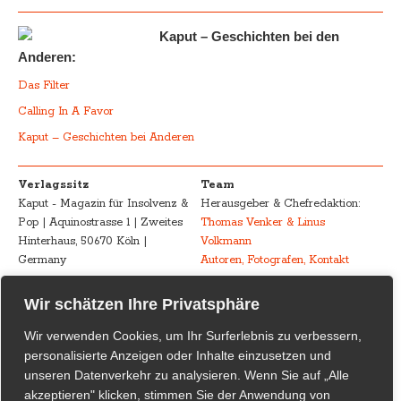
Kaput – Geschichten bei den
Anderen:
Das Filter
Calling In A Favor
Kaput – Geschichten bei Anderen
Verlagssitz
Team
Kaput - Magazin für Insolvenz &
Herausgeber & Chefredaktion:
Pop | Aquinostrasse 1 | Zweites
Thomas Venker & Linus
Hinterhaus, 50670 Köln |
Volkmann
Germany
Autoren, Fotografen, Kontakt
Advertising
Impressum – Legal
Wir schätzen Ihre Privatsphäre
Kaput - Magazin für Insolvenz &
Disclosure
Wir verwenden Cookies, um Ihr Surferlebnis zu verbessern,
Pop
Urheberrecht /
personalisierte Anzeigen oder Inhalte einzusetzen und
marketing@kaput-mag.com
Inhaltliche Verantwortung /
unseren Datenverkehr zu analysieren. Wenn Sie auf „Alle
Rechtswirksamkeit
akzeptieren" klicken, stimmen Sie der Anwendung von