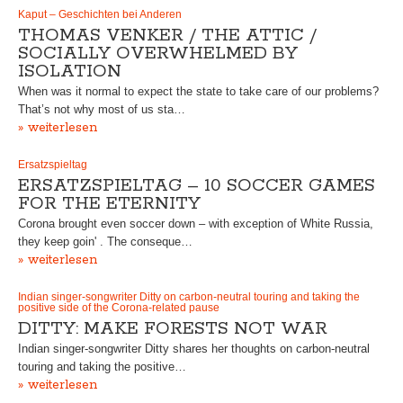
Kaput – Geschichten bei Anderen
THOMAS VENKER / THE ATTIC /
SOCIALLY OVERWHELMED BY
ISOLATION
When was it normal to expect the state to take care of our problems?
That’s not why most of us sta…
» weiterlesen
Ersatzspieltag
ERSATZSPIELTAG – 10 SOCCER GAMES
FOR THE ETERNITY
Corona brought even soccer down – with exception of White Russia,
they keep goin' . The conseque…
» weiterlesen
Indian singer-songwriter Ditty on carbon-neutral touring and taking the
positive side of the Corona-related pause
DITTY: MAKE FORESTS NOT WAR
Indian singer-songwriter Ditty shares her thoughts on carbon-neutral
touring and taking the positive…
» weiterlesen