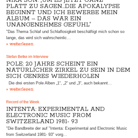
NIKA SON: „UM ES JETZT GANZ
PLATT ZU SAGEN…DIE APOKALYPSE
BEGINNT UND ICH BEWERBE MEIN
ALBUM – DAS WAR EIN
UNANGENEHMES GEFÜHL“
"Das Thema Schlaf und Schlaflosigkeit beschäftigt mich schon so
lange, das wird sich wahrscheinlic…
» weiterlesen
Stefan Betke im Interview
POLE: 20 JAHRE SCHEINT EIN
NATÜRLICHER ZIRKEL ZU SEIN IN DEM
SICH GENRES WIEDERHOLEN
Die drei ersten Pole Alben „1“, „2“ und „3“, auch bekannt…
» weiterlesen
Record of the Week
INTENTA: EXPERIMENTAL AND
ELECTRONIC MUSIC FROM
SWITZERLAND 1981- 93
"Die Bandbreite der auf "Intenta: Experimental and Electronic Music
from Switzerland 1981- 93" vorg…