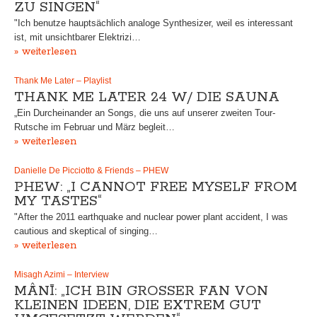
ZU SINGEN“
"Ich benutze hauptsächlich analoge Synthesizer, weil es interessant
ist, mit unsichtbarer Elektrizi…
» weiterlesen
Thank Me Later – Playlist
THANK ME LATER 24 W/ DIE SAUNA
„Ein Durcheinander an Songs, die uns auf unserer zweiten Tour-
Rutsche im Februar und März begleit…
» weiterlesen
Danielle De Picciotto & Friends – PHEW
PHEW: „I CANNOT FREE MYSELF FROM
MY TASTES“
"After the 2011 earthquake and nuclear power plant accident, I was
cautious and skeptical of singing…
» weiterlesen
Misagh Azimi – Interview
MÂNĪ: „ICH BIN GROSSER FAN VON K
LEINEN IDEEN, DIE EXTREM GUT U