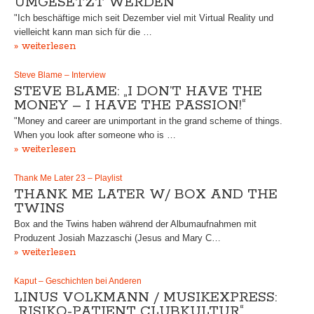
MGESETZT WERDEN“
"Ich beschäftige mich seit Dezember viel mit Virtual Reality und
vielleicht kann man sich für die …
» weiterlesen
Steve Blame – Interview
STEVE BLAME: „I DON’T HAVE THE
MONEY – I HAVE THE PASSION!“
"Money and career are unimportant in the grand scheme of things.
When you look after someone who is …
» weiterlesen
Thank Me Later 23 – Playlist
THANK ME LATER W/ BOX AND THE
TWINS
Box and the Twins haben während der Albumaufnahmen mit
Produzent Josiah Mazzaschi (Jesus and Mary C…
» weiterlesen
Kaput – Geschichten bei Anderen
LINUS VOLKMANN / MUSIKEXPRESS:
„RISIKO-PATIENT CLUBKULTUR“