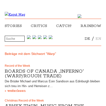
STORIES
CRITICS
CATCH!
RAINBOW
/
DE
EN
Beiträge mit dem Stichwort "Warp"
Record of the Week
BOARDS OF CANADA „INFERNO”
(WARP/ROUGH TRADE)
Die Brüder Michael und Marcus Eoin Sandison aus Edinburgh bleiben
sich treu im Hin- und Herreisen z…
» weiterlesen
Christmas Record of the Week