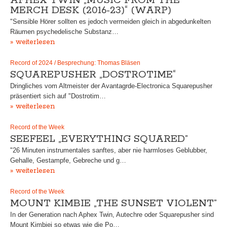
APHEX TWIN „MUSIC FROM THE
MERCH DESK (2016-23)“ (WARP)
"Sensible Hörer sollten es jedoch vermeiden gleich in abgedunkelten
Räumen psychedelische Substanz…
» weiterlesen
Record of 2024 / Besprechung: Thomas Bläsen
SQUAREPUSHER „DOSTROTIME“
Dringliches vom Altmeister der Avantagrde-Electronica Squarepusher
präsentiert sich auf "Dostrotim…
» weiterlesen
Record of the Week
SEEFEEL „EVERYTHING SQUARED”
"26 Minuten instrumentales sanftes, aber nie harmloses Geblubber,
Gehalle, Gestampfe, Gebreche und g…
» weiterlesen
Record of the Week
MOUNT KIMBIE „THE SUNSET VIOLENT”
In der Generation nach Aphex Twin, Autechre oder Squarepusher sind
Mount Kimbiei so etwas wie die Po…