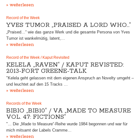
» weiterlesen
Record of the Week
YVES TUMOR „PRAISED A LORD WHO…“
„Praised…“ wie das ganze Werk und die gesamte Persona von Yves
Tumor ist wankelmütig, latent,…
» weiterlesen
Record of the Week / Kaput Revisited
KELELA „RAVEN“ / KAPUT REVISTED:
2013-FORT GREENE-TALK
"Kelela geht gelassen mit dem eigenen Anspruch an Novelty umgeht –
und leuchtet auf den 15 Tracks …
» weiterlesen
Records of the Week
BIBIO „BIB10“ / VA „MADE TO MEASURE
VOL. 47: FICTIONS“
"... Die „Made to Measure“-Reihe wurde 1984 begonnen und war für
mich mitsamt der Labels Cramme…
» weiterlesen